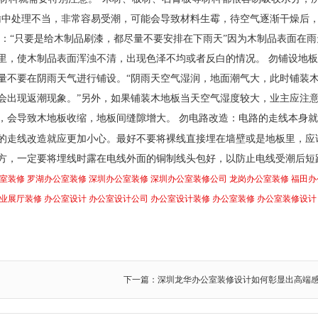
输中处理不当，非常容易受潮，可能会导致材料生霉，待空气逐渐干燥后
：“只要是给木制品刷漆，都尽量不要安排在下雨天”因为木制品表面在雨
里，使木制品表面浑浊不清，出现色泽不均或者反白的情况。 勿铺设地
量不要在阴雨天气进行铺设。“阴雨天空气湿润，地面潮气大，此时铺装
会出现返潮现象。”另外，如果铺装木地板当天空气湿度较大，业主应注
，会导致木地板收缩，地板间缝隙增大。 勿电路改造：电路的走线本身
的走线改造就应更加小心。最好不要将裸线直接埋在墙壁或是地板里，应
方，一定要将埋线时露在电线外面的铜制线头包好，以防止电线受潮后短
室装修
罗湖办公室装修
深圳办公室装修
深圳办公室装修公司
龙岗办公室装修
福田办
业展厅装修
办公室设计
办公室设计公司
办公室设计装修
办公室装修
办公室装修设计
下一篇：深圳龙华办公室装修设计如何彰显出高端