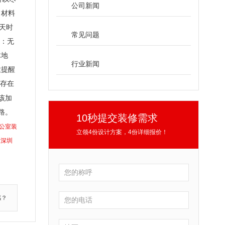
公司新闻
，材料
天时
常见问题
板：无
木地
行业新闻
意提醒
就存在
该加
路。
10秒提交装修需求
公室装
立领4份设计方案，4份详细报价！
深圳
感？