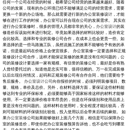
任何一个公司在经营的时候，都希望公司经营的效果越来越好。随着
公司的发展，现有的办公环境已经不能够满足公司的经营需求，需要
更换一个新的办公场地。那么就需要进行新的办公室装修设计，才能
够在进行工作的时候，办公室可以符合现在公司的发展需求。 其实在
进行办公室装修时，很多的管理人员都非常的关心，
办公室设计
的装
修造价应该如何来进行制定。毕竟如果选择的材料比较好，造价肯定
会比较高。选择和专业的装修公司合作，在成本上也会更贵一些。如
果选择的是一些马路施工队，虽然说施工的效果不能够给予有效的承
诺，但是最起码在价格上会便宜很多。 办公室装修一定要选择和正规
装修设计公司合作，这样才能保证装修的效果是没有任何问题的，公
司的装修设计要选择一家有规模、有信誉的装修公司，最好是你有熟
人曾经委托过的，知道他是忠实可靠，值得信赖的。万一在完成装修
以后出现任何情况，起码和正规装修公司有合作合同，他们需要给予
售后服务。
办公室设计公司
向你报价的时候，必须列明装修项目、数
量、规格，单价及总价。另外，在材料选择方面，要保证这些材料能
够达到专业的环保标准，必须要能够高于国家标准这样的材料才能够
使用。不一定要选择价格非常昂贵的，但是在环保级别和使用品质上
要是没有任何问题的。这样材料在使用时，安全程度才能比较高，否
则可能材料的环保级别比较低，投入使用以后会带来后续的麻烦。 如
果
办公室装修
公司如果能够做好上面几个方面，相信是可以保障办公
室的装修造价，即使你把办公室装修预算告诉他，也不会吃亏到哪里
去，只会有益于整个办公室的装修设计工作。