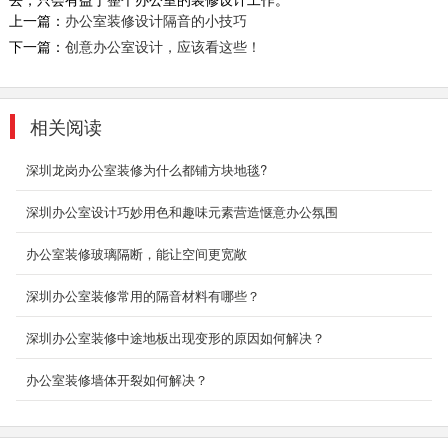
上一篇：
办公室装修设计隔音的小技巧
下一篇：
创意办公室设计，应该看这些！
互联网公司装修装饰
办公室是为处理一种特定事务的地方或提供服务
的地方，而办公室装修设计则能恰到好处的突出
相关阅读
公司、企业文...
2018-06-27
深圳龙岗办公室装修为什么都铺方块地毯?
房产办公室装修
深圳办公室设计巧妙用色和趣味元素营造惬意办公氛围
传统中式家具无疑是整个空间当仁不让的主角，
办公室装修玻璃隔断，能让空间更宽敞
从官帽椅、圈椅，到雕花茶几、条案、角几等
等，每一...
深圳办公室装修常用的隔音材料有哪些？
2018-07-30
深圳办公室装修中途地板出现变形的原因如何解决？
创意办公室装修_盛世嘉创
本案设计针对个体的现代办公模式，定制出适合
办公室装修墙体开裂如何解决？
以公司为单元的智能化空间形态，让企业能在此
自由进行私密...
2018-06-26