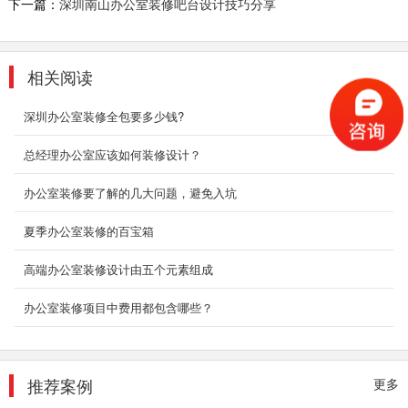
下一篇：
深圳南山办公室装修吧台设计技巧分享
欧地区，...
2018-07-30
园区厂房装修装饰案例
相关阅读
2018-08-29
深圳办公室装修全包要多少钱?
总经理办公室应该如何装修设计？
跨境电商办公室装修
办公室装修要了解的几大问题，避免入坑
本案从空毛胚阶段便开始筹划，全面性的讨论与
沟通整体细节，重整原有动线不流畅的问题。屏
夏季办公室装修的百宝箱
风以镂空视...
2018-07-23
高端办公室装修设计由五个元素组成
办公室装修项目中费用都包含哪些？
复式办公室装修_淘贝网络
本案在设计视觉形态上，采用了浅色为基调贯穿
全场，辅以白色造形和红色形成序列关系，融入
了绿植相间...
推荐案例
更多
2018-08-21