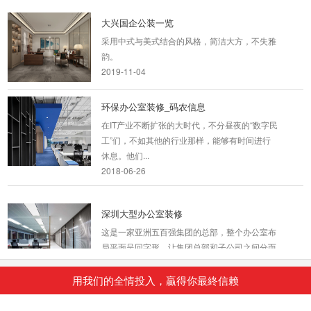
大兴国企公装一览
采用中式与美式结合的风格，简洁大方，不失雅
韵。
2019-11-04
环保办公室装修_码农信息
在IT产业不断扩张的大时代，不分昼夜的“数字民
工”们，不如其他的行业那样，能够有时间进行
休息。他们...
2018-06-26
深圳大型办公室装修
这是一家亚洲五百强集团的总部，整个办公室布
局平面呈回字形，让集团总部和子公司之间分而
不隔。结合...
2018-07-30
用我们的全情投入，贏得你最終信赖
大型办公室装修_海汇联合