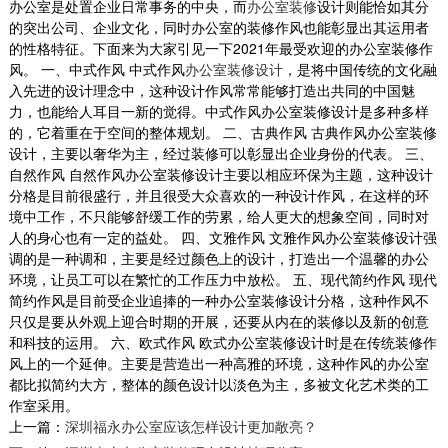
办公室是处置企业日常事务的中央，而
办公室装修
设计则能恰如其分
的突出公司、企业文化，同时办公室的装修作风也能彰显出其运用者
的性格特征。下面来为大家引见一下2021年最受欢迎的办公室装修作
风。 一、中式作风 中式作风
办公室装修设计
，是将中国传统的文化融
入先进的设计理念中，这种设计作风常常能够打造出共同的中国魅
深圳大型办公室装修
力，也能给人耳目一新的觉得。中式作风办公室装修设计是多种多样
的，它着重在于空间的整体规划。 二、古典作风 古典作风办公室装修
这是一家亚洲五百强集团的总部，整个办公室布
设计，主要以奢华为主，经过装修可以彰显出企业身份的代表。 三、
局平面呈回字形，让集团总部和子公司之间分而
自然作风 自然作风办公室装修设计主要以相应环保为主题，这种设计
不隔。结合...
分格是目前很盛行，并且很受大众喜欢的一种设计作风，在这样的环
2018-07-30
境中工作，不只能够舒缓工作的劳累，给人更大的想象空间，同时对
人的身心也有一定的益处。 四、文雅作风 文雅作风办公室装修设计强
大型办公室装修_海汇联合
调的是一种调和，主要是经过颜色上的设计，打造出一个温馨的办公
这是一个小尺度的联合办公空间设计，包括7间
环境，让员工可以在繁忙的工作压力中放松。 五、现代简约作风 现代
办公室，12个固定工位，8个自由办公座位，水
简约作风是目前受企业追捧的一种办公室装修设计分格，这种作风不
吧，休闲沙龙等...
只仅是要从外观上迎合时期的开展，还要从内在的装修以及新的创意
2018-08-21
和科技的运用。 六、欧式作风 欧式办公室装修设计时是在传统装修作
风上的一个延伸。主要是营造出一种高雅的环境，这种作风的办公室
都比拟简约大方，整体的颜色设计以淡色为主，多被文化艺术类的工
金融企业办公装修案例
作室采用。
以简洁著称于世。反映在家装方面，完全不用纹
上一篇：
深圳福永办公室应该怎样设计更加敞亮？
样和图案装饰，只用线条和色块来区分点缀。北