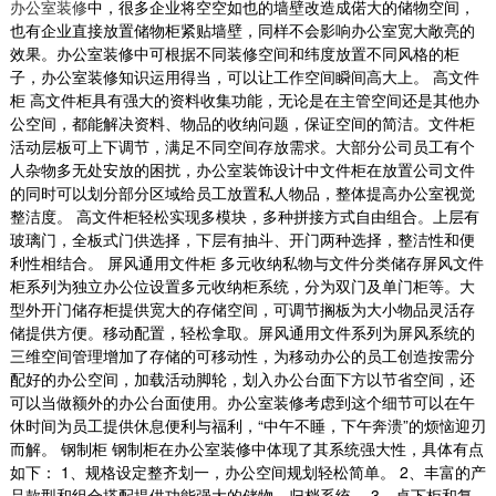
办公室装修
中，很多企业将空空如也的墙壁改造成偌大的储物空间，
也有企业直接放置储物柜紧贴墙壁，同样不会影响办公室宽大敞亮的
效果。办公室装修中可根据不同装修空间和纬度放置不同风格的柜
子，办公室装修知识运用得当，可以让工作空间瞬间高大上。 高文件
柜 高文件柜具有强大的资料收集功能，无论是在主管空间还是其他办
公空间，都能解决资料、物品的收纳问题，保证空间的简洁。文件柜
活动层板可上下调节，满足不同空间存放需求。大部分公司员工有个
人杂物多无处安放的困扰，办公室装饰设计中文件柜在放置公司文件
的同时可以划分部分区域给员工放置私人物品，整体提高办公室视觉
整洁度。 高文件柜轻松实现多模块，多种拼接方式自由组合。上层有
玻璃门，全板式门供选择，下层有抽斗、开门两种选择，整洁性和便
利性相结合。 屏风通用文件柜 多元收纳私物与文件分类储存屏风文件
柜系列为独立办公位设置多元收纳柜系统，分为双门及单门柜等。大
型外开门储存柜提供宽大的存储空间，可调节搁板为大小物品灵活存
储提供方便。移动配置，轻松拿取。屏风通用文件系列为屏风系统的
三维空间管理增加了存储的可移动性，为移动办公的员工创造按需分
大型办公室装修_海汇联合
配好的办公空间，加载活动脚轮，划入办公台面下方以节省空间，还
这是一个小尺度的联合办公空间设计，包括7间
可以当做额外的办公台面使用。办公室装修考虑到这个细节可以在午
办公室，12个固定工位，8个自由办公座位，水
休时间为员工提供休息便利与福利，“中午不睡，下午奔溃”的烦恼迎刃
吧，休闲沙龙等...
而解。 钢制柜 钢制柜在办公室装修中体现了其系统强大性，具体有点
2018-08-21
如下： 1、规格设定整齐划一，办公空间规划轻松简单。 2、丰富的产
品款型和组合搭配提供功能强大的储物、归档系统。 3、桌下柜和复