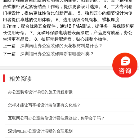
合式推柜设定紧密结合工作站，提供更多设计选择。 4、二大专利卷
互联网办公室装修
门柜设计，提供更优性价比创新产品。 5、独具匠心的细节设计为使
办公室是为处理一种特定事务的地方或提供服务
用者提供卓越的使用体验。 6、选用顶级冷轧钢板、裸板厚度
的地方，而办公室装修设计则能恰到好处的突出
0.7mm，配合优质五金配件，通过BIFMA测试，提供多一层保障和更
公司、企业文...
长使用寿命。 7、无磷环保静电喷粉表面涂层，产品更有质感，办公
2018-06-21
生活更有品质。 8、抽屉带标配笔盘，贴心规整小物件。
上一篇：
深圳南山办公室装修的天花板材料是什么？
复式装修设计_文化公司办公室
下一篇：
深圳福田办公室装修隔断有哪些种类？
中式格局的开阔和借景之妙是设计的难点。因此
在企业形象墙、洽谈区背景墙两侧、开放式办公
区顶部等处，...
相关阅读
2018-06-28
办公室装修设计详细的施工流程步骤
广州餐饮店铺装修
2018-08-29
怎样才能让写字楼设计装修更有文化感？
互联网公司办公室装修设计要注意这些，你学会了吗？
电子厂房装修案例
深圳南山办公室设计清晰的合理规划
深圳装修设计为什么要选深圳东森装饰公司？