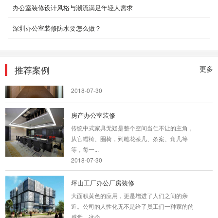
办公室装修设计风格与潮流满足年轻人需求
2、深圳东森装饰是标准化成熟施工组织，大批
量...
深圳办公室装修防水要怎么做？
2018-07-30
酒店公寓式装修案例
酒店式公寓怎么装修设计 1、细致 酒店式装修讲
推荐案例
更多
究细致和独到，并不讲究所需要的材...
2018-07-30
房产办公室装修
传统中式家具无疑是整个空间当仁不让的主角，
从官帽椅、圈椅，到雕花茶几、条案、角几等
等，每一...
2018-07-30
坪山工厂办公厂房装修
大面积黄色的应用，更是增进了人们之间的亲
近。公司的人性化无不是给了员工们一种家的的
感觉。这个...