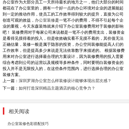
办公室作为大部分员工一天所待最长的地方之一，他们大部分的时间
都花在了办公室里的，拥有一个好一点的办公环境对企业的进展能起
到一定的推动作用，使员工的工作效率得到较大的提升，直接为公司
创造可观的效益，
办公室装修
是一笔不小的费用，不得不引起每个企
业的重视，今天东森装饰就来介绍下办公室装修费用对于装修的影响
企业办公室装修装饰
吧！ 装修费用对于每家公司来说都是一笔不小的费用支出，装修资金
是看得见摸得着的投入，但是收效确实看不见摸不着的，其价值无法
今天来说一说科技公司办公室装修设计时，可以
正确估量，装修一般是属于隐形的投资，办公空间装修能提高人们的
选择哪些设计风格。我们都知道，办公室装修设
工作效率，但是提高多少来说是无法依靠数字来描述的。 根据装修费
计的重...
用来对办公室进行选择最合理的方案设计，因为装修费用的投入需要
2018-08-29
综合考虑到公司的运营以及规模等多种条件，同时要明白装修资金的
投入并不是无限投入的，在这些条件范围内，进行选择合理的办公室
跨境电商办公室装修
装修方案。
本案从空毛胚阶段便开始筹划，全面性的讨论与
上一篇：
深圳罗湖办公室怎么样装修设计能够体现出层次感？
沟通整体细节，重整原有动线不流畅的问题。屏
下一篇：
如何打造深圳精品主题酒店的核心竞争力？
风以镂空视...
2018-07-23
相关阅读
深圳现代简约风格装修设计
深圳市东森装饰工程公司是一家有多年现代简约
办公室装修色彩搭配技巧
风格装修设计经验的公司。我们随时有在建工地