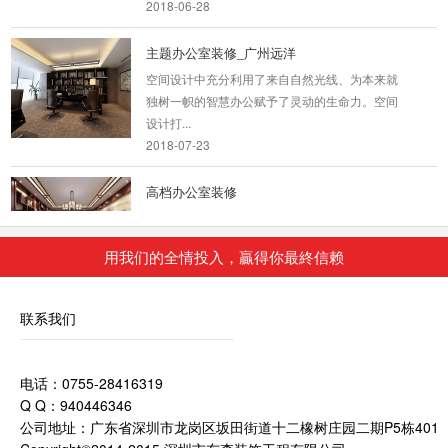
2018-06-28
主题办公室装修_广州远洋
空间设计中充分利用了来自自然光线、为本来就
独树一帜的智慧办公赋予了灵动的生命力。空间
设计打...
2018-07-23
高档办公室装修
人们对于办公室在进行装修的时候，有很多事情
都是需要注意的，办公室装修好坏直接影响到工
用我们的全情投入，贏得你最終信赖
作人员的...
2018-06-28
联系我们
企业办公室装修装饰
今天来说一说科技公司办公室装修设计时，可以
电话：0755-28416319
选择哪些设计风格。我们都知道，办公室装修设
Q Q：940446346
计的重...
公司地址：广东省深圳市龙岗区坂田街道十二橡树庄园二期P5栋401
2018-08-29