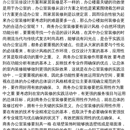
办公室装修
设计方案和家居装修是不一样的，办公楼最关键的功效便
是用于办公室的，办公室装修从设计方案之初也是紧紧围绕着怎样设
计方案更合适办公室，而家居装修则是以便定居，因而综合性较为起
來办公室装修时要考虑到的难题要多一点，那么办公楼如何装修会更
为的合适办公室呢？ 1、商务办公室装修要有设计风格 小自然环境的
功能分析，要重视寻找一个合适的设计风格，在其中办公室装修的时
尚潮流当代与传统式复古时尚高档，能够说有闪光点，是合乎实践活
动办公室运用，都务必要重视的关键点。但是从大家的喜爱与个性化
的必须看来，有设计风格的工作环境，仅仅设计方案的基本，应用性
才算是取得成功的重中之重。 2、商务办公室装修作用要有效 要考虑
到在功能分析有效的基本上，反映技术专业作用确保的优点，让总体
的室内装修能够做到更强的实际效果，这就是在办公室装修的实践活
动中，一定要重视的标准。因此多功能性要有效运用室内空间，要重
酒店企业厂房装修
视在总体的办公楼的总体设计风格精准定位主要表现确立规范的另
厂房装修最主要的是合理的布局 布局是厂房装修
外，要作用好用有效的确保。 3、商务办公室装修要把应用性作为重
首要的要素，只有布局合理了才会减少了空间
中之重 要考虑到在室内装修的实践活动中，有更强的服务项目与运用
的...
的总体目标，此刻商务办公室装修要把应用性作为特点，就在总体的
2018-07-30
装修过程中，拥有十分关键的实际意义。办公室装修的应用性作用，
要在有效的技术专业精准定位的基本，也取决于务必要确保有更强技
互联网公司装修装饰
术专业规范与优点确保的状况下，有效把握应用性的优点确保。 4、
办公室是为处理一种特定事务的地方或提供服务
商务办公室装修要别具一格 在墙壁装饰时能够挑选壁纸或是墙面漆，
的地方，而办公室装修设计则能恰到好处的突出
在色调的挑选上应取用简易轻快的色彩，让每一个职工能维持高宽比