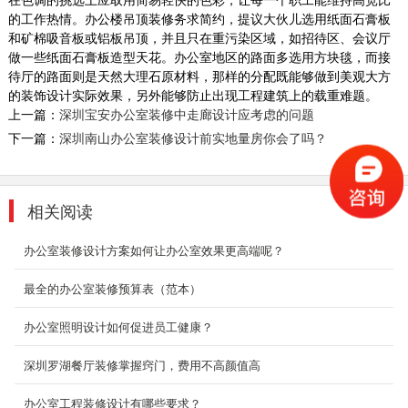
的工作热情。办公楼吊顶装修务求简约，提议大伙儿选用纸面石膏板
公司、企业文...
和矿棉吸音板或铝板吊顶，并且只在重污染区域，如招待区、会议厅
2018-06-27
做一些纸面石膏板造型天花。办公室地区的路面多选用方块毯，而接
待厅的路面则是天然大理石原材料，那样的分配既能够做到美观大方
办公室装修设计效果
的装饰设计实际效果，另外能够防止出现工程建筑上的载重难题。
办公室是为处理一种特定事务的地方或提供服务
上一篇：
深圳宝安办公室装修中走廊设计应考虑的问题
的地方，而办公室装修设计则能恰到好处的突出
下一篇：
深圳南山办公室装修设计前实地量房你会了吗？
公司、企业文...
2018-06-27
互联网公司装修
相关阅读
办公室是为处理一种特定事务的地方或提供服务
办公室装修设计方案如何让办公室效果更高端呢？
的地方，而办公室装修设计则能恰到好处的突出
公司、企业文...
最全的办公室装修预算表（范本）
2018-06-27
办公室照明设计如何促进员工健康？
厂房装修设计案例展示
2、主流装饰公司：加盟类的品牌公司，越来越
深圳罗湖餐厅装修掌握窍门，费用不高颜值高
多，他们一般管理有固定的流程，主材有自己的
联盟品牌。 ...
办公室工程装修设计有哪些要求？