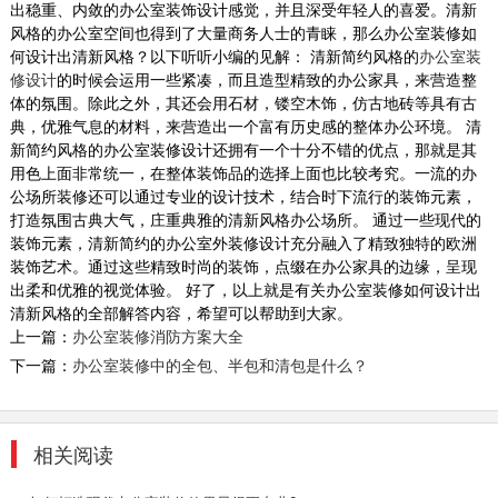
出稳重、内敛的办公室装饰设计感觉，并且深受年轻人的喜爱。清新
风格的办公室空间也得到了大量商务人士的青睐，那么办公室装修如
何设计出清新风格？以下听听小编的见解： 清新简约风格的
办公室装
修设计
的时候会运用一些紧凑，而且造型精致的办公家具，来营造整
体的氛围。除此之外，其还会用石材，镂空木饰，仿古地砖等具有古
典，优雅气息的材料，来营造出一个富有历史感的整体办公环境。 清
新简约风格的办公室装修设计还拥有一个十分不错的优点，那就是其
用色上面非常统一，在整体装饰品的选择上面也比较考究。一流的办
公场所装修还可以通过专业的设计技术，结合时下流行的装饰元素，
打造氛围古典大气，庄重典雅的清新风格办公场所。 通过一些现代的
装饰元素，清新简约的办公室外装修设计充分融入了精致独特的欧洲
装饰艺术。通过这些精致时尚的装饰，点缀在办公家具的边缘，呈现
出柔和优雅的视觉体验。 好了，以上就是有关办公室装修如何设计出
清新风格的全部解答内容，希望可以帮助到大家。
上一篇：
办公室装修消防方案大全
下一篇：
办公室装修中的全包、半包和清包是什么？
相关阅读