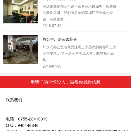
深圳东森装饰公司是一家专业承接深圳厂房装修
的装饰公司。我们有多年的深圳厂房装修的经
验，有多家案...
2018-07-30
办公室厂房装饰装修
厂房式办公室装修要注意三个层次的目标和三个
基本要求： 第一层次是美观大方，能够充分满
足...
2018-07-30
大兴国企公装一览
用我们的全情投入，贏得你最終信赖
采用中式与美式结合的风格，简洁大方，不失雅
韵。
2019-11-04
联系我们
办公室装修设计效果
电话：0755-28416319
办公室是为处理一种特定事务的地方或提供服务
Q Q：940446346
的地方，而办公室装修设计则能恰到好处的突出