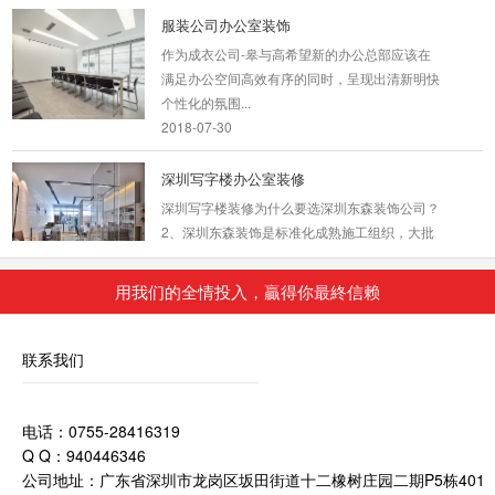
服装公司办公室装饰
作为成衣公司-皋与高希望新的办公总部应该在
满足办公空间高效有序的同时，呈现出清新明快
个性化的氛围...
2018-07-30
深圳写字楼办公室装修
深圳写字楼装修为什么要选深圳东森装饰公司？
2、深圳东森装饰是标准化成熟施工组织，大批
量采...
2018-07-30
用我们的全情投入，贏得你最終信赖
工业厂房装修
联系我们
深圳东森装饰公司拥有一级的设计师团队和经验
丰富的施工队伍。我们的设计师团队有着多年的
深圳店铺装...
电话：0755-28416319
2018-07-30
Q Q：940446346
公司地址：广东省深圳市龙岗区坂田街道十二橡树庄园二期P5栋401
汽车厂房装修方案