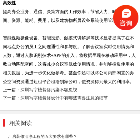
高效性
提高办公业务、通信、决策方面的工作效率，节省人力、时间、空
间、资源、能耗、费用，以及建筑物所属设备系统使用管理的效率。
工业厂房装修
深圳东森装饰公司拥有一级的设计师团队和经验
智能视频摄像设备、智能投影、触摸式讲解屏等技术显著提高了在不
丰富的施工队伍。我们的设计师团队有着多年的
同地点办公的员工之间连通性和参与度。了解会议室实时使用情况和
深圳店铺装...
人数，通过人脸识别技术
+APP
的介入，将数据呈现在移动应用中，人
2018-07-30
数自动匹配空间，这将减少会议室低效使用情况，并能够搜集使用的
汽车厂房装修方案
相关数据，为进一步优化做参考。甚至你还可以将公司内部闲置的办
这种风格外形简洁、功能性强，装饰形式多种多
公空间资源通过短租平台租给别家公司，使资源得到最大的利用率。
样，可选用的装饰材料极为丰富。它强调室内空
上一篇：
深圳写字楼装修污染不容忽视
间形态的...
下一篇：
深圳写字楼装修设计中有哪些需要注意的细节
2018-07-30
办公室装修设计效果
相关阅读
办公室是为处理一种特定事务的地方或提供服务
的地方，而办公室装修设计则能恰到好处的突出
厂房装修洁净工程的五大要求有哪些？
公司、企业文...