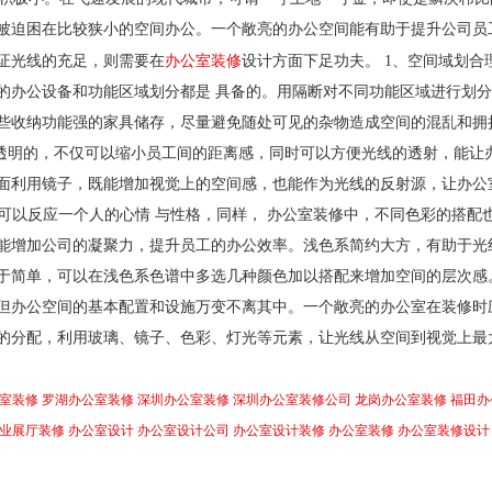
被迫困在比较狭小的空间办公。一个敞亮的办公空间能有助于提升公司员
办公室装修
证光线的充足，则需要在
设计方面下足功夫。 1、空间域划合
的办公设备和功能区域划分都是 具备的。用隔断对不同功能区域进行划
些收纳功能强的家具储存，尽量避免随处可见的杂物造成空间的混乱和拥
是透明的，不仅可以缩小员工间的距离感，同时可以方便光线的透射，能让
面利用镜子，既能增加视觉上的空间感，也能作为光线的反射源，让办公
配可以反应一个人的心情 与性格，同样， 办公室装修中，不同色彩的搭配
能增加公司的凝聚力，提升员工的办公效率。浅色系简约大方，有助于光
于简单，可以在浅色系色谱中多选几种颜色加以搭配来增加空间的层次感
但办公空间的基本配置和设施万变不离其中。一个敞亮的办公室在装修时
的分配，利用玻璃、镜子、色彩、灯光等元素，让光线从空间到视觉上最
室装修
罗湖办公室装修
深圳办公室装修
深圳办公室装修公司
龙岗办公室装修
福田办
业展厅装修
办公室设计
办公室设计公司
办公室设计装修
办公室装修
办公室装修设计