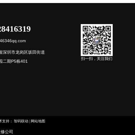
28416319
6346qq.com
省深圳市龙岗区坂田街道
扫一扫，关注我们
二期P5栋401
术支持：
智码联动
|
网站地图
修公司