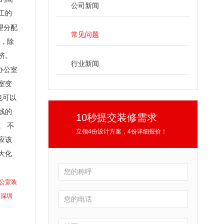
公司新闻
工的
理分配
常见问题
分，除
挤。
行业新闻
办公室
室变
也可以
线的
10秒提交装修需求
。 不
立领4份设计方案，4份详细报价！
应该
大化
公室装
深圳