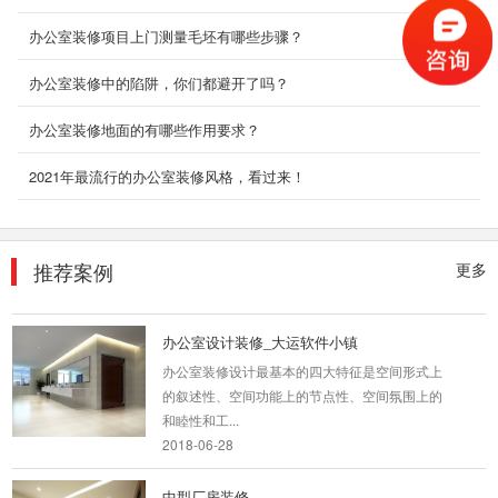
现代办公室装修_金丰禾
办公室装修项目上门测量毛坯有哪些步骤？
本设计案例大气经典，宽敞的前台接待空间，以
明快的线条构筑基本的框架，简明清晰；在明朗
办公室装修中的陷阱，你们都避开了吗？
的空间构图里...
办公室装修地面的有哪些作用要求？
2018-06-26
2021年最流行的办公室装修风格，看过来！
互联网公司装修
办公室是为处理一种特定事务的地方或提供服务
的地方，而办公室装修设计则能恰到好处的突出
公司、企业文...
推荐案例
更多
2018-06-27
办公室设计装修_大运软件小镇
办公室装修设计最基本的四大特征是空间形式上
的叙述性、空间功能上的节点性、空间氛围上的
和睦性和工...
2018-06-28
中型厂房装修