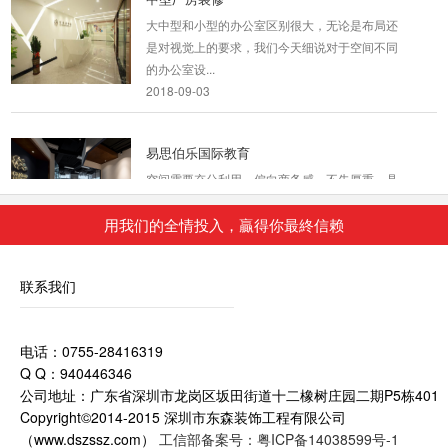
大中型和小型的办公室区别很大，无论是布局还
是对视觉上的要求，我们今天细说对于空间不同
的办公室设...
2018-09-03
易思伯乐国际教育
空间需要充分利用，偏向商务感，不失厚重，具
有浓浓的冷淡风。
2019-11-04
用我们的全情投入，贏得你最終信赖
深圳别墅室内装修
联系我们
法式别墅室内装修风格特点是讲究将建筑点缀在
自然中，在设计上讲求心灵的自然回归感，给人
一种扑...
电话：0755-28416319
2018-07-30
Q Q：940446346
公司地址：广东省深圳市龙岗区坂田街道十二橡树庄园二期P5栋401
老总办公室装修
Copyright©2014-2015 深圳市东森装饰工程有限公司
随着现在社会的快速发展，高楼大厦不只是只有
（www.dszssz.com）
工信部备案号：粤ICP备14038599号-1