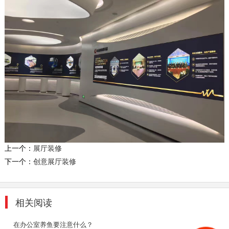
有浓浓的冷淡风。
2019-11-04
深圳别墅室内装修
法式别墅室内装修风格特点是讲究将建筑点缀在
自然中，在设计上讲求心灵的自然回归感，给人
一种扑...
2018-07-30
老总办公室装修
随着现在社会的快速发展，高楼大厦不只是只有
小区住宅，也有很多事办公商务楼。商务楼是我
们的公众场...
上一个：
展厅装修
2018-08-29
下一个：
创意展厅装修
大兴国企公装一览
采用中式与美式结合的风格，简洁大方，不失雅
相关阅读
韵。
2019-11-04
在办公室养鱼要注意什么？