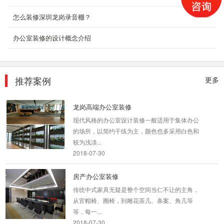
务，推出了全...
2018-08-29
怎么装修深圳龙岗录音棚？
甲级写字楼办公室装修
办公室装修的设计概念介绍
我们知道随着网络科技的发展为我们的生活和工
作平添了无限的方便与快捷及舒适性，网络科技
时代人们更...
推荐案例
更多
2018-08-29
龙岗高端办公室装修
现代风格的办公室设计装修一般适用于集体办公
的场所，以简约干练为主，颜色也多采用白色和
较为浅淡...
2018-07-30
房产办公室装修
传统中式家具无疑是整个空间当仁不让的主角，
从官帽椅、圈椅，到雕花茶几、条案、角几等
等，每一...
2018-07-30