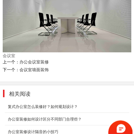
而本案以全新的办公模式去诠释广告办公空间。
浅色连续又赋予造型与颜色变化，不规则的办公
空间、不规...
2018-07-30
复式办公室装修_麗池米
设计师为此间工作者创造大器格局的环境，玄关
处原生态石墙与品牌图型互辉映，不仅相当吸
会议室
睛，更让...
上一个：
办公会议室装修
2018-07-23
下一个：
会议室墙面装饰
臻迈实业 文艺轻奢风格
整合生活与工作，适用性强，重视客户的享用，
打造轻松办公环境。
相关阅读
2019-11-05
复式办公室怎么装修好？如何规划设计？
南山办公室装修|深圳印象
办公室装修如何设计区分不同部门合理些？
集合成都多维设计事务所的独特设计、阿里巴巴
的平台技术与P2(联合创业办公社)的空间运营服
办公室装修设计隔音的小技巧