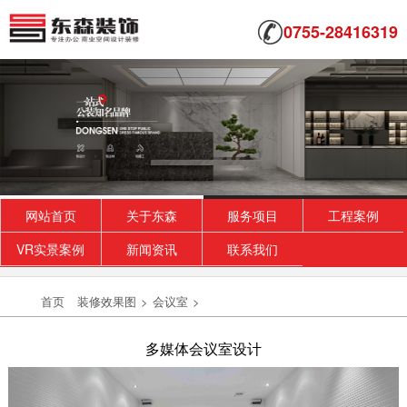
0755-28416319
网站首页
关于东森
服务项目
工程案例
VR实景案例
新闻资讯
联系我们
大兴国企公装一览
首页
装修效果图
>
会议室
>
采用中式与美式结合的风格，简洁大方，不失雅
韵。
2019-11-04
多媒体会议室设计
高雅办公室装修