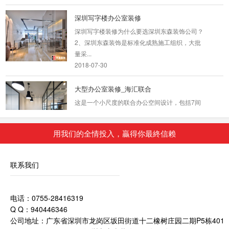
深圳写字楼办公室装修
深圳写字楼装修为什么要选深圳东森装饰公司？
2、深圳东森装饰是标准化成熟施工组织，大批
量采...
2018-07-30
大型办公室装修_海汇联合
这是一个小尺度的联合办公空间设计，包括7间
办公室，12个固定工位，8个自由办公座位，水
吧，休闲沙龙等...
2018-08-21
用我们的全情投入，贏得你最終信赖
深圳现代办公室装修
联系我们
1、深圳现代简约风格装修中物品的特点 现在家
庭的简约不只是说装修，还反映在家居配饰上的
电话：0755-28416319
简约，比...
Q Q：940446346
2018-07-30
公司地址：广东省深圳市龙岗区坂田街道十二橡树庄园二期P5栋401