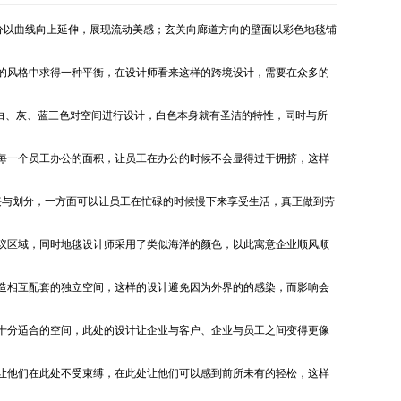
分以曲线向上延伸，展现流动美感；玄关向廊道方向的壁面以彩色地毯铺
的风格中求得一种平衡，在设计师看来这样的跨境设计，需要在众多的
取白、灰、蓝三色对空间进行设计，白色本身就有圣洁的特性，同时与所
每一个员工办公的面积，让员工在办公的时候不会显得过于拥挤，这样
接与划分，一方面可以让员工在忙碌的时候慢下来享受生活，真正做到劳
议区域，同时地毯设计师采用了类似海洋的颜色，以此寓意企业顺风顺
造相互配套的独立空间，这样的设计避免因为外界的的感染，而影响会
十分适合的空间，此处的设计让企业与客户、企业与员工之间变得更像
让他们在此处不受束缚，在此处让他们可以感到前所未有的轻松，这样