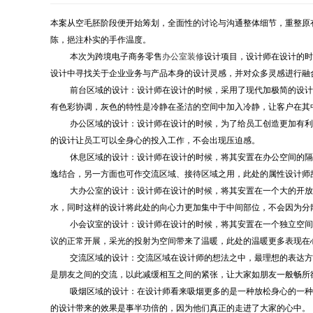
本案从空毛胚阶段便开始筹划，全面性的讨论与沟通整体细节，重整原
陈，挹注朴实的手作温度。
本次为跨境电子商务零售
办公室装修
设计项目，设计师在设计的时
设计中寻找关于企业业务与产品本身的设计灵感，并对众多灵感进行融
前台区域的设计：设计师在设计的时候，采用了现代加极简的设计
有色彩协调，灰色的特性是冷静在圣洁的空间中加入冷静，让客户在其
办公区域的设计：设计师在设计的时候，为了给员工创造更加有利
的设计让员工可以全身心的投入工作，不会出现压迫感。
休息区域的设计：设计师在设计的时候，将其安置在办公空间的隔
逸结合，另一方面也可作交流区域、接待区域之用，此处的属性设计师
大办公室的设计：设计师在设计的时候，将其安置在一个大的开放
水，同时这样的设计将此处的向心力更加集中于中间部位，不会因为分
小会议室的设计：设计师在设计的时候，将其安置在一个独立空间
议的正常开展，采光的投射为空间带来了温暖，此处的温暖更多表现在
交流区域的设计：交流区域在设计师的想法之中，最理想的表达方
是朋友之间的交流，以此减缓相互之间的紧张，让大家如朋友一般畅所
吸烟区域的设计：在设计师看来吸烟更多的是一种放松身心的一种
的设计带来的效果是事半功倍的，因为他们真正的走进了大家的心中。