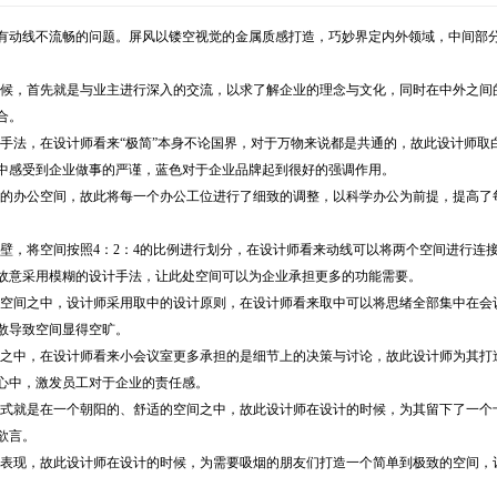
有动线不流畅的问题。屏风以镂空视觉的金属质感打造，巧妙界定内外领域，中间部
候，首先就是与业主进行深入的交流，以求了解企业的理念与文化，同时在中外之间
合。
手法，在设计师看来
“极简”本身不论国界，对于万物来说都是共通的，故此设计师
中感受到企业做事的严谨，蓝色对于企业品牌起到很好的强调作用。
的办公空间，故此将每一个办公工位进行了细致的调整，以科学办公为前提，提高了
壁，将空间按照
4
：
2
：
4
的比例进行划分，在设计师看来动线可以将两个空间进行连
故意采用模糊的设计手法，让此处空间可以为企业承担更多的功能需要。
空间之中，设计师采用取中的设计原则，在设计师看来取中可以将思绪全部集中在会
散导致空间显得空旷。
之中，在设计师看来小会议室更多承担的是细节上的决策与讨论，故此设计师为其打
心中，激发员工对于企业的责任感。
式就是在一个朝阳的、舒适的空间之中，故此设计师在设计的时候，为其留下了一个
欲言。
表现，故此设计师在设计的时候，为需要吸烟的朋友们打造一个简单到极致的空间，