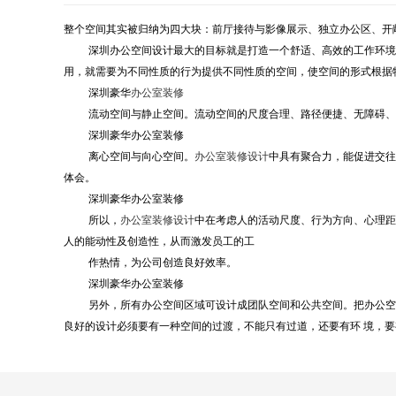
整个空间其实被归纳为四大块：前厅接待与影像展示、独立办公区、开
深圳办公空间设计最大的目标就是打造一个舒适、高效的工作环境
用，就需要为不同性质的行为提供不同性质的空间，使空间的形式根据
深圳豪华
办公室装修
流动空间与静止空间。流动空间的尺度合理、路径便捷、无障碍、
深圳豪华办公室装修
离心空间与向心空间。
办公室装修设计
中具有聚合力，能促进交往
体会。
深圳豪华办公室装修
所以，
办公室装修设计
中在考虑人的活动尺度、行为方向、心理距
人的能动性及创造性，从而激发员工的工
作热情，为公司创造良好效率。
深圳豪华办公室装修
另外，所有办公空间区域可设计成团队空间和公共空间。把办公空
良好的设计必须要有一种空间的过渡，不能只有过道，还要有环
境，要