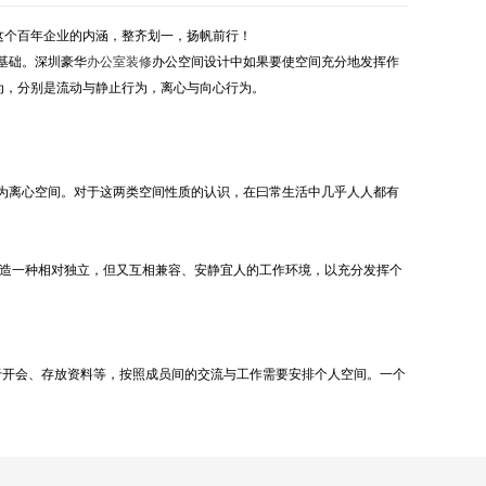
这个百年企业的内涵，整齐划一，扬帆前行！
基础。深圳豪华
办公室装修
办公空间设计中如果要使空间充分地发挥作
为，分别是流动与静止行为，离心与向心行为。
为离心空间。对于这两类空间性质的认识，在曰常生活中几乎人人都有
造一种相对独立，但又互相兼容、安静宜人的工作环境，以充分发挥个
于开会、存放资料等，按照成员间的交流与工作需要安排个人空间。一个