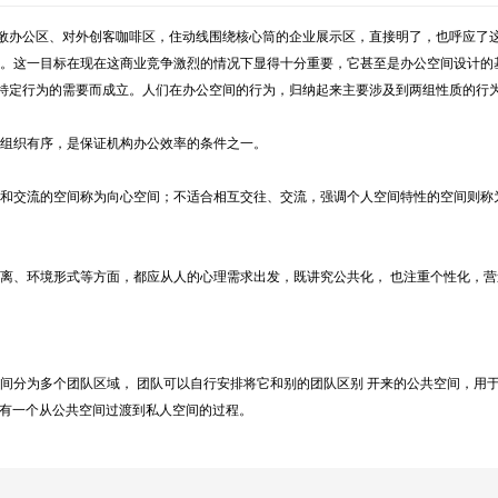
敞办公区、对外创客咖啡区，住动线围绕核心筒的企业展示区，直接明了，也呼应了
。这一目标在现在这商业竞争激烈的情况下显得十分重要，它甚至是办公空间设计的
特定行为的需要而成立。人们在办公空间的行为，归纳起来主要涉及到两组性质的行
组织有序，是保证机构办公效率的条件之一。
和交流的空间称为向心空间；不适合相互交往、交流，强调个人空间特性的空间则称
离、环境形式等方面，都应从人的心理需求出发，既讲究公共化，
也注重个性化，营
间分为多个团队区域，
团队可以自行安排将它和别的团队区别
开来的公共空间，用
有一个从公共空间过渡到私人空间的过程。