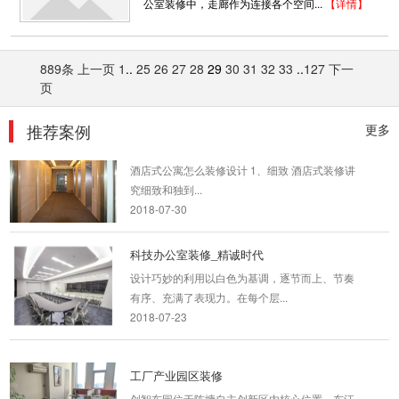
公室装修中，走廊作为连接各个空间...
【详情】
办公室设计装修_大运软件小镇
办公室装修设计最基本的四大特征是空间形式上
889条
上一页
1
..
25
26
27
28
29
30
31
32
33
..
127
下一
的叙述性、空间功能上的节点性、空...
页
2018-06-28
推荐案例
更多
酒店公寓式装修案例
酒店式公寓怎么装修设计 1、细致 酒店式装修讲
究细致和独到...
2018-07-30
科技办公室装修_精诚时代
设计巧妙的利用以白色为基调，逐节而上、节奏
有序、充满了表现力。在每个层...
2018-07-23
工厂产业园区装修
创智东园位于陈塘自主创新区内核心位置，东江