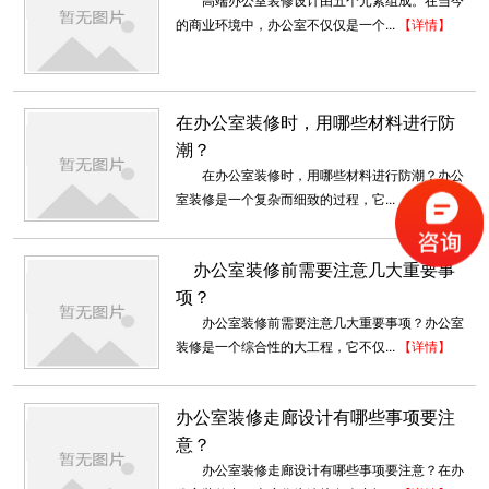
创意办公室装修_盛世嘉创
的商业环境中，办公室不仅仅是一个...
【详情】
本案设计针对个体的现代办公模式，定制出适合
以公司为单元的智能化空间形态，让企...
2018-06-26
在办公室装修时，用哪些材料进行防
深圳工厂装修案例展示
潮？
深圳装修设计为什么要选深圳东森装饰公司？
在办公室装修时，用哪些材料进行防潮？办公
2、深圳东森装饰是标准化...
室装修是一个复杂而细致的过程，它...
【详情】
2018-07-30
办公室装修前需要注意几大重要事
岷江文业 商务风
项？
现代商务风中又讲究简洁，体现公司严谨的文
化。
办公室装修前需要注意几大重要事项？办公室
2019-11-04
装修是一个综合性的大工程，它不仅...
【详情】
园区厂房会客厅装修
办公室装修走廊设计有哪些事项要注
其行业性质决定了它在办公室装修方面注定要与
意？
光怪陆离的设计和色彩纷呈的搭...
办公室装修走廊设计有哪些事项要注意？在办
2018-08-29