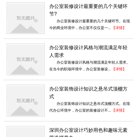
办公室装修设计最重要的几个关键环
节?
办公室装修设计最重要的几个关键环节。在现
今的商业环境中，办公室不仅仅是一...
【详情】
办公室装修设计风格与潮流满足年轻
人需求
办公室装修设计风格与潮流满足年轻人需求。
在当今的职场环境中，办公室装修设...
【详情】
办公室装饰设计知识之悬吊式顶棚方
式
办公室装饰设计知识之悬吊式顶棚方式。在现
代办公环境中，办公室的装修设计不...
【详情】
深圳办公室设计巧妙用色和趣味元素