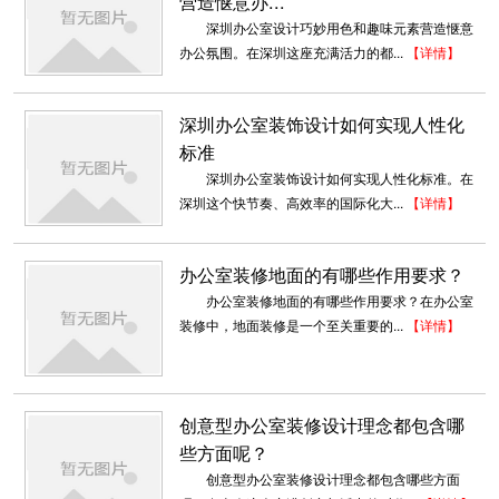
营造惬意办...
深圳办公室设计巧妙用色和趣味元素营造惬意
办公氛围。在深圳这座充满活力的都...
【详情】
深圳办公室装饰设计如何实现人性化
标准
深圳办公室装饰设计如何实现人性化标准。在
深圳这个快节奏、高效率的国际化大...
【详情】
办公室装修地面的有哪些作用要求？
办公室装修地面的有哪些作用要求？在办公室
办公室装修设计效果
装修中，地面装修是一个至关重要的...
【详情】
办公室是为处理一种特定事务的地方或提供服务
的地方，而办公室装修设计则能恰到好...
2018-06-27
创意型办公室装修设计理念都包含哪
创意办公室设计_龙岗中心城
些方面呢？
目前流行共享，其实众创空间也属于共享经济，
创意型办公室装修设计理念都包含哪些方面