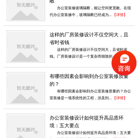
敞
办公室装修玻璃隔断，能让空间更宽敞。在现
深圳中型办公室装修
代办公室装修中，玻璃隔断已经成为...
【详情】
深圳办公室装修公司 我们的设计师团队有着多年
的深圳办公室设计经验，整个...
这样的厂房装修设计不仅空间大，且
2018-07-30
省时省钱
深圳工厂装修案例展示
这样的厂房装修设计不仅空间大，且省时省
钱。厂房装修设计是一个复杂而细致的...
【详情】
深圳装修设计为什么要选深圳东森装饰公司？
2、深圳东森装饰是标准化...
2018-07-30
有哪些因素会影响到办公室装修质量
的？
时尚办公室装修_大黎有机
有哪些因素会影响到办公室装修质量的？办公
现代简约、时尚大气；现代节能技术与绿色赋予
室装修是一项系统性的工程，涉及到...
【详情】
空间以清新格调，健康科技而时...
2018-07-23
办公室装修设计如何提升高品质环
办公室室内装修设计_龙华朗科厂房
境：五大要点
素色的水泥让空间中满灰色，空间略显单调，亮
办公室装修设计如何提升高品质环境：五大要