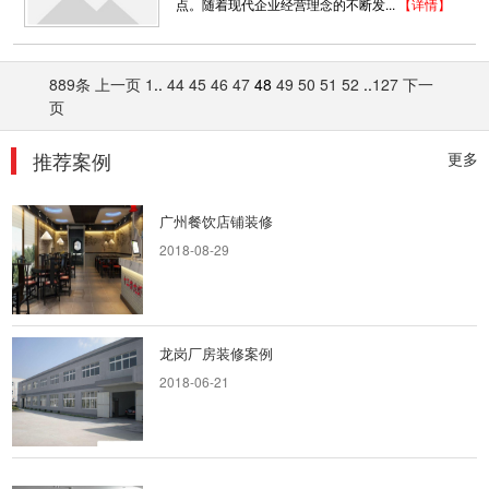
色的家具和饰品是最好的搭配。...
点。随着现代企业经营理念的不断发...
【详情】
2018-06-28
室内装潢设计_大鹏汽车
889条
上一页
1
..
44
45
46
47
48
49
50
51
52
..
127
下一
页
我们在房屋装修的时候总是需要对室内空间进行
精心的设计，这样才会让室内空间宽...
推荐案例
更多
2018-06-28
广州餐饮店铺装修
2018-08-29
龙岗厂房装修案例
2018-06-21