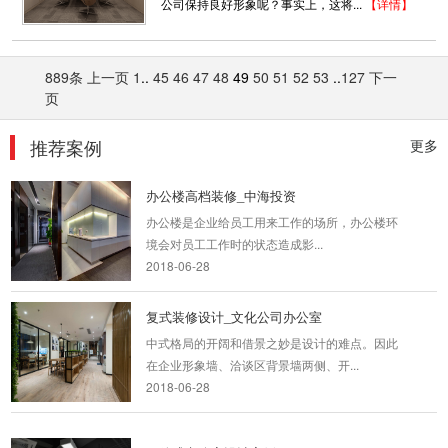
公司保持良好形象呢？事实上，这将...
【详情】
2018-07-30
互联网办公室装修
889条
上一页
1
..
45
46
47
48
49
50
51
52
53
..
127
下一
办公室是为处理一种特定事务的地方或提供服务
页
的地方，而办公室装修设计则能恰到好...
2018-06-21
推荐案例
更多
办公楼高档装修_中海投资
办公楼是企业给员工用来工作的场所，办公楼环
境会对员工工作时的状态造成影...
2018-06-28
复式装修设计_文化公司办公室
中式格局的开阔和借景之妙是设计的难点。因此
在企业形象墙、洽谈区背景墙两侧、开...
2018-06-28
开放式办公室设计案例