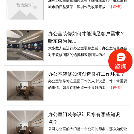
城市的日益繁荣，深圳作为改革开放...
【详情】
深圳写字楼办公室装修
深圳写字楼装修为什么要选深圳东森装饰公司？
2、深圳东森装饰是标准化成...
2018-07-30
办公室装修如何才能满足客户需求？
听东森为你...
深圳厂房办公室装修
大多数人在进行办公室装修之前，办公室装修都会
深圳东森装饰公司是一家专业承接深圳厂房装修
对于装修团队的选择和装修团队的相...
【详情】
的装饰公司。我们有多年的深圳厂房...
2018-07-30
办公室装修如何创造良好工作环境？
办公室装修对在里面工作的人来说是一件非常重要
厂家新办公室装修
的事情。如果你想创造一个良好的工...
【详情】
厂家新办公室装修要注重装修的实用性，也要考
虑有风格表现，才能让实践的装...
2018-07-30
办公室门装修设计风水有哪些知识
科技办公厂房装修
点？
大数据，机器人，外太空，探秘火星，未来在向
公司办公室的大门是一个公司的形象，那么如何让
我们招手，科技智能型企...