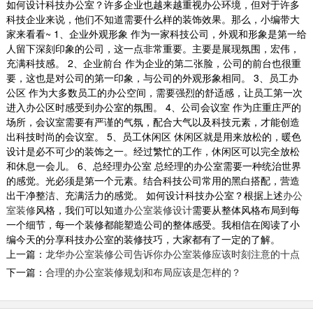
如何设计科技办公室？许多企业也越来越重视办公环境，但对于许多
科技企业来说，他们不知道需要什么样的装饰效果。那么，小编带大
家来看看~ 1、企业外观形象 作为一家科技公司，外观和形象是第一给
人留下深刻印象的公司，这一点非常重要。主要是展现氛围，宏伟，
深圳中型办公室装修
充满科技感。 2、企业前台 作为企业的第二张脸，公司的前台也很重
深圳办公室装修公司 我们的设计师团队有着多年
要，这也是对公司的第一印象，与公司的外观形象相同。 3、员工办
的深圳办公室设计经验，整个装修过程会有专门
公区 作为大多数员工的办公空间，需要强烈的舒适感，让员工第一次
的设...
进入办公区时感受到办公室的氛围。 4、公司会议室 作为庄重庄严的
2018-07-30
场所，会议室需要有严谨的气氛，配合大气以及科技元素，才能创造
出科技时尚的会议室。 5、员工休闲区 休闲区就是用来放松的，暖色
设计是必不可少的装饰之一。经过繁忙的工作，休闲区可以完全放松
布吉办公室装修案例展示
和休息一会儿。 6、总经理办公室 总经理的办公室需要一种统治世界
办公室房间的设计配置，一般而言，职位越高者
的感觉。光必须是第一个元素。结合科技公司常用的黑白搭配，营造
越後面，犹如银行业的摆置，前线为柜台员、襄
出干净整洁、充满活力的感觉。 如何设计科技办公室？根据上述
办公
理、副...
室装修
风格，我们可以知道
办公室装修设计
需要从整体风格布局到每
2018-06-21
一个细节，每一个装修都能塑造公司的整体感受。我相信在阅读了小
编今天的分享科技办公室的装修技巧，大家都有了一定的了解。
岷江文业 商务风
上一篇：
龙华办公室装修公司告诉你办公室装修应该时刻注意的十点
现代商务风中又讲究简洁，体现公司严谨的文
下一篇：
合理的办公室装修规划和布局应该是怎样的？
化。
2019-11-04