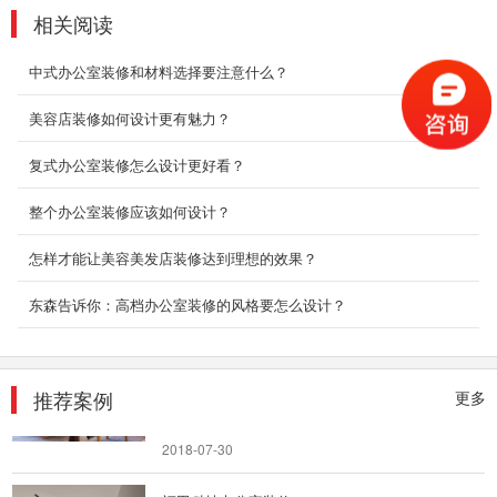
相关阅读
互联网企业办公室装修
办公室是为处理一种特定事务的地方或提供服务
中式办公室装修和材料选择要注意什么？
的地方，而办公室装修设计则能恰到好处的突出
公司、企业文...
美容店装修如何设计更有魅力？
2018-06-27
复式办公室装修怎么设计更好看？
厂房办公装修设计
整个办公室装修应该如何设计？
深圳装修设计为什么要选深圳东森装饰公司？
2、深圳东森装饰是标准化成熟施工组织，大批
怎样才能让美容美发店装修达到理想的效果？
量采购及成熟...
2018-07-30
东森告诉你：高档办公室装修的风格要怎么设计？
酒店装修设计_布吉中式酒店
随着酒店设计的多元化发展，其装饰设计的风格
推荐案例
与类型也渐渐的呈现出多元化的趋势。多元化的
更多
酒店装饰...
2018-07-30
福田科技办公室装修