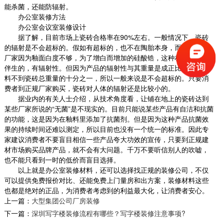
能杀菌，还能防辐射。
办公室装修方法
办公室会议室装修设计
据了解，目前市场上瓷砖合格率在
90%
左右。一般情况下，瓷砖
的辐射是不会超标的。假如有超标的，也不在陶胎本身，而在于某些
厂家因为釉面白度不够，为了增白而增加的硅酸锆，这种材料与铀是
伴生的，有辐射性。但因为产品的辐射性与其重量是成正比关系，釉
料不到瓷砖总重量的十分之一，所以一般来说是不会超标的。只要消
费者到正规厂家购买，瓷砖对人体的辐射还是比较小的。
据业内的有关人士介绍，从技术角度看，让铺在地上的瓷砖达到
某些厂家所说的
“无菌”是不现实的。目前只能说某些产品有自洁和抗菌
的功能，这是因为在釉料里添加了抗菌剂。但是因为这种产品抗菌效
果的持续时间还难以测定，所以目前也没有一个统一的标准。因此专
家建议消费者不要盲目相信一些产品夸大功效的宣传，只要到正规建
材市场购买品牌产品，就不会有大问题。千万不要听信别人的吹嘘，
也不能只看到一时的低价而盲目选择。
以上就是办公室装修材料，还可以选择找正规的装修公司，不仅
可以提供免费报价对比、还能免费上门量房和出方案，装修材料这些
也都是绝对的正品，为消费者考虑到的利益最大化，让消费者安心。
上一篇：
大型集团公司厂房装修
下一篇：
深圳写字楼装修流程有哪些？写字楼装修注意事项?