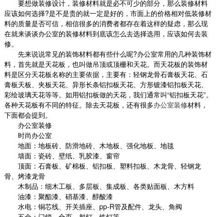
要想做装修设计，装修材料就是必不可少的部分，那么装修材料
应该如何选择
?
是不是贵的就一定是好的，市面上的价格相对低装修材
料的质量是否可信，相信很多的消费者都存在着这样的疑虑，那么现
在就来谈谈办公室的装修材料到底该怎么去选择选用，应该如何去装
修。
先来说说常见的装饰材料都有些什么呢
?
办公室常用的几种装饰材
料，首先就是天花板，也叫做吊顶或顶栅和天花。而天花板的装饰材
料是区分天花板名称的主要依据，主要有：轻钢龙骨石膏板天花、石
膏板天板、夹板天花、异形长条铝扣板天花、方形镀漆铝扣板天花、
彩绘玻璃天花等等。如用铝扣板做的天花，我们通常叫“铝扣板天花”。
各种天花板有不同的特征。除去天花板，还有很多
办公室装修
材料，
下面都会提到。
办公室装修
时尚办公室
地面：地板砖、防滑地砖、木地板、强化地板、地毯
墙面：瓷砖、壁纸、乳胶漆、窗帘
顶面：石膏板、矿棉板、铝扣板、塑料扣板、木龙骨、轻钢龙
骨、烤漆龙骨
木制品：细木工板、多层板、集成板、各类贴面板、木方料
油漆：聚酯漆、硝基漆、醇酸漆
水电：铜芯线、开关插座、
pp-R
管及配件、龙头、角阀
五金：门锁、合页、射钉、铁钉等