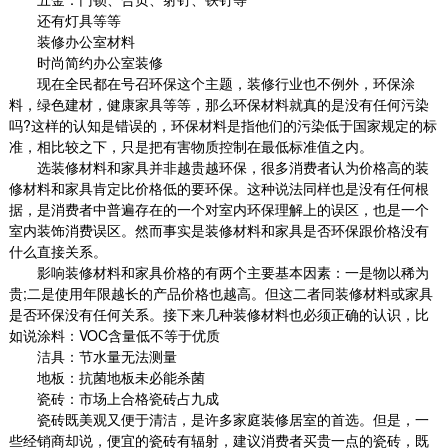
还有灯具等等
装修办公室材料
时尚简约办公室装修
现在全民都在号召环保这个主题，装修行业也不例外，环保涂
料，绿色建材，健康家具等等，那么环保材料就真的是没有任何污染
吗
?
这样的认知是错误的，环保材料是指他们的污染低于国家规定的标
准，相比较之下，只是把有害物质控制在最低标准值之内。
选装修材料和家具并非越贵越环保，很多消费者认为价格高的装
修材料和家具肯定比价格低的要环保。这种说法同样也是没有任何根
据，是消费者中普遍存在的一个对室内环保理解上的误区，也是一个
室内装饰消费误区。然而事实是装修材料和家具是否环保跟价格没有
什么直接关系。
影响装修材料和家具价格的有两个主要基本因素：一是物以稀为
贵
;
二是使用年限越长的产品价格也越高。但这二者同装修材料或家具
是否环保没有任何关系。接下来几种装修材料也必须正确的认识，比
如说涂料：
VOC
含量低不等于优质
洁具：节水量无法测量
地板：抗菌地板未必能杀菌
瓷砖：市场上合格瓷砖占九成
瓷砖既美观又便于清洁，是许多家庭装修居室的首选。但是，一
些经销商却说，便宜的瓷砖有辐射，建议消费者买贵一点的瓷砖，既