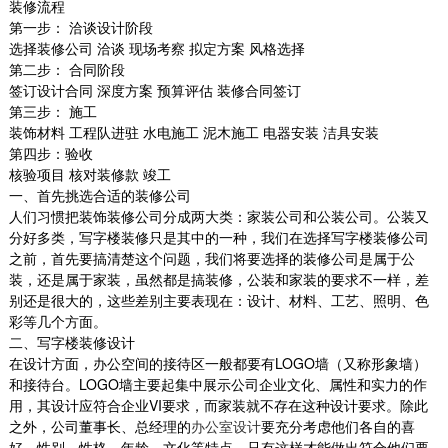
装修流程
第一步：
洽谈设计阶段
选择装修公司
洽谈
现场考察
拟定方案
风格选择
第二步：
合同阶段
签订设计合同
深度方案
预算评估
装修合同签订
第三步：
施工
装饰材料
工程队进驻
水电施工
泥木施工
电器安装
洁具安装
第四步：验收
核验项目
核对装修款
竣工
一、首先挑选合适的装修公司
人们习惯把装饰装修公司分成两大类：家装公司和公装公司。公装又
分好多类，写字楼装修只是其中的一种，我们在选择写字楼装修公司
之前，首先要搞清楚这个问题，我们将要选择的装修公司是属于公
装，还是属于家装，虽然都是搞装修，公装和家装的要求不一样，差
别还是很大的，这些差别主要表现在：设计、材料、工艺、照明、色
彩等几个方面。
二、写字楼装修设计
在设计方面，办公空间的接待区一般都要有
LOGO
墙（又称形象墙）
和接待台。
LOGO
墙主要起集中展示公司企业文化、属性和实力的作
用，其设计应符合企业
VI
要求，而家装就不存在这种设计要求。除此
之外，公司董事长、总经理的
办公室设计
要充分考虑他们各自的喜
好、性别、性格、年龄、文化等特点，只有这样才能做出符合他们要