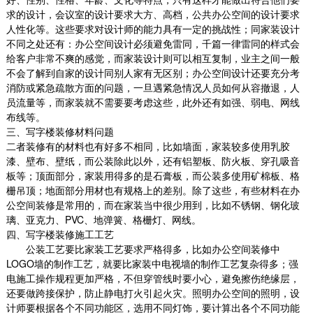
求的设计，会议室的设计要求大方、高档，公共办公空间的设计要求
人性化等。这些要求对设计师的能力具有一定的挑战性；同家装设计
不同之处还有：办公空间设计必须避免雷同，千篇一律雷同的样式会
给客户非常不爽的感觉，而家装设计则可以相互复制，业主之间一般
不会了解到自家的设计同别人家有无区别；办公空间设计还要充分考
消防或紧急疏散方面的问题，一旦遇紧急情况人员如何从容撤退，人
员流量等，而家装就不需要要考虑这些，此外还有如强、弱电、网线
布线等。
三、写字楼装修材料问题
二者装修有的材料也有好多不相同，比如墙面，家装较多使用乳胶
漆、壁布、壁纸，而公装除此以外，还有铝塑板、防火板、穿孔吸音
板等；顶面部分，家装用得多的是石膏板，而公装多使用矿棉板、格
栅吊顶；地面部分用材也有规格上的差别。除了这些，有些材料在办
公空间装修是常用的，而在家装当中很少用到，比如不锈钢、钢化玻
璃、亚克力、
PVC
、地弹簧、格栅灯、网线。
四、写字楼装修施工工艺
公装工艺要比家装工艺要求严格得多，比如办公空间装修中
LOGO
墙的制作工艺，就要比家装中电视墙的制作工艺复杂得多；强
电施工操作规程更加严格，不但穿管线时要小心，避免擦伤绝缘层，
还要做跨接保护，防止静电打火引起火灾。照明办公空间的照明，设
计师要根据各个不同功能区，选用不同灯饰，要计算出各个不同功能