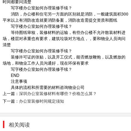
时间都要问清楚
写字楼办公室如何办理装修手续？
消防，办公楼和住宅另一方面的区别就是消防，一般建筑面积
300
平米以上有消防改造就要消防备案，消防改造需提交资质和图纸
写字楼办公室如何办理装修手续？
等待图纸审核，装修材料的运输，有些办公楼不允许散装材料进
信测 科技风大赏
场，楼层对承重也有要求，建筑垃圾对方地点，，要和物业人员询问
为打造信息化，采用科技风，以线条的形势凸显
清楚
形象，空间错落分布，主打明亮宽阔。
写字楼办公室如何办理装修手续？
2019-11-04
装修许可证的张贴，以及开工仪式，能否燃放鞭炮，以及燃放的
场地，和物业工作人员沟通好，现在环保有要求
写字楼办公室如何办理装修手续？
房产办公室装修
END
传统中式家具无疑是整个空间当仁不让的主角，
注意事项
从官帽椅、圈椅，到雕花茶几、条案、角几等
具体的流程和所需要的材料咨询物业公司
等，每一...
上一篇：
深圳办公室装修材料有哪些？价格怎么算？
2018-07-30
下一篇：
办公室装修时间规定须知
互联网公司装修
办公室是为处理一种特定事务的地方或提供服务
相关阅读
的地方，而办公室装修设计则能恰到好处的突出