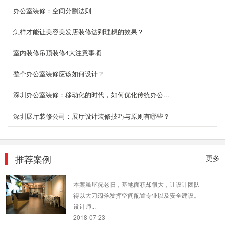
公司、企业文...
办公室装修：空间分割法则
2018-06-27
怎样才能让美容美发店装修达到理想的效果？
无界设计 日式极简风
日式极简风，要求有层次感，又要营造空间错落
室内装修吊顶装修4大注意事项
感。
2019-11-04
整个办公室装修应该如何设计？
深圳办公室装修：移动化的时代，如何优化传统办公...
厂房办公装修设计
深圳装修设计为什么要选深圳东森装饰公司？
深圳展厅装修公司：展厅设计装修技巧与原则有哪些？
2、深圳东森装饰是标准化成熟施工组织，大批
量采购及成熟...
2018-07-30
推荐案例
更多
顶级办公室装修_创业学院
本案虽屋况老旧，基地面积却很大，让设计团队
得以大刀阔斧发挥空间配置专业以及安全建设。
设计师...
2018-07-23