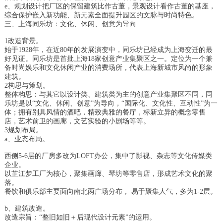
e、规划设计把厂区的保留建筑比作古董，景观设计看作古董的基座，
综合保护嵌入新功能、新元素全面提升园区的文脉与时尚特色。
三、上海同乐坊：文化、休闲、创意为导向
1改造背景。
始于1928年，在近80年的发展演变中，同乐坊已经成为上海变迁的最
好见证。同乐坊是首批上海18家创意产业集聚区之一。定位为一个兼
备时尚娱乐和文化休闲产业的消费场所，代表上海新城市风尚的形象
建筑。
2构思与策划。
整体构思：与其它以设计类、建筑类为主的创意产业集聚区不同，同
乐坊是以“文化、休闲、创意”为导向，“国际化、文化性、互动性”为一
体；拥有别具风情的酒吧，精致典雅的餐厅，标新立异的概念零售
店，艺术前卫的画廊，文艺实验的小剧场等等。
3规划布局。
a、业态布局。
西侧5-6层的厂房多改为LOFT办公，集中了影视、杂志等文化传媒类
企业。
以芷江梦工厂为核心，聚集画廊、琴坊等零售店，形成艺术文化的聚
落。
餐饮和俱乐部主要面向南北两广场分布， 易于聚集人气，多为1-2层。
b、建筑改造。
改造宗旨：“整旧如旧＋后现代设计元素”的运用。