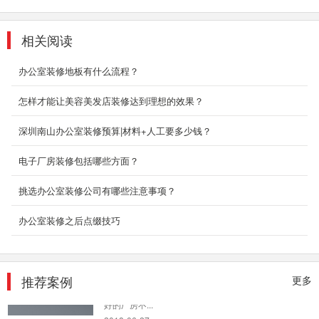
2018-06-21
相关阅读
复式装修设计_文化公司办公室
中式格局的开阔和借景之妙是设计的难点。因此
办公室装修地板有什么流程？
在企业形象墙、洽谈区背景墙两侧、开放式办公
区顶部等处，...
怎样才能让美容美发店装修达到理想的效果？
2018-06-28
深圳南山办公室装修预算|材料+人工要多少钱？
深圳大型办公室装修
电子厂房装修包括哪些方面？
这是一家亚洲五百强集团的总部，整个办公室布
局平面呈回字形，让集团总部和子公司之间分而
挑选办公室装修公司有哪些注意事项？
不隔。结合...
2018-07-30
办公室装修之后点缀技巧
深圳厂房装修装饰案例
现在很多企业都有着自己的厂房，虽然厂房建造
麻烦，但是拥有自己的厂房还是有很多好处的。
推荐案例
更多
好的厂房不...
2018-06-27