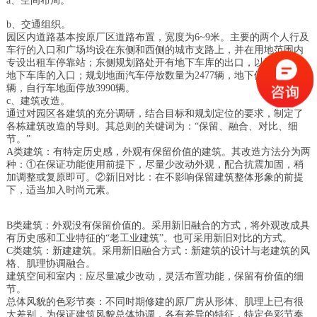
a、空间布局。
b、交通组织。
园区内道路基本按原厂区道路布置，宽度为6~9米。主要的两个人行及
车行的入口和广场均设在东侧和西侧的城市支路上，并在用地范围内
专设出租车停靠站；东侧规划路处开有地下车库的出口，以及人行与
地下车库的入口；规划地面汽车停放数量为2477辆，地下停车1230
辆，自行车地面停放3990辆。
c、建筑改造。
通过对园区各建筑的充分调研，结合目标和规划定位的要求，制定了
各栋建筑改造的导则。其总则的关键词为：“保留、融合、对比、细
节。”
A类建筑：有特定历史感，外观有保留价值的建筑。其改造方法分为两
种：①在保证功能使用前提下，尽量少改动外观，配合抗震加固，稍
加调整或复原即可。②新旧对比：在不影响保留建筑整体形象的前提
下，适当加入时尚元素。
B类建筑：外观没有保留价值的。采用新旧融合的方式，将外观改成具
有历史感和工业特征的“老工业建筑”。也可采用新旧对比的方式。
C类建筑：新建建筑。采用新旧融合方式：新建筑的设计与老建筑的风
格、肌理协调融合。
建筑空间和室内：应尽量减少改动，灵活布置功能，保留有价值的细
节。
总体风貌的色彩节奏：不同时期修建的原厂房从形体、肌理上已有很
大差别，为保证建筑风貌总体协调，各有差异的特征，特定色彩节奏