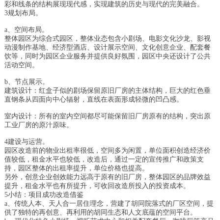
彩和线条的结构展现现代感，实现建筑的历史与现代的完美融合。
3规划布局。
a、空间布局。
整体园区为综合式园区，整体业态包含小剧场、电影文化沙龙、影视
动漫制作基地、经济型酒店、设计展示空间、文化创意企业、配套餐
饮等，同时为园区企业服务并提供良好氛围，园区中央还设计了公共
活动空间。
b、节点展示。
建筑设计：红盒子似的剧场保留原旧厂房的主体结构，巨大的红色垂
直钢条从四面向中心辐射，直线在表面形成轻微的凹凸感。
室内设计：所有的室内空间都尽可能保留旧厂房原有的结构，突出原
工业厂房的原汁原味。
4建设与运营。
园区改造前的物业出租率很低，空间多为闲置，单位面积创造经济价
值较低，租金水平也较低，改造后，通过一定的宣传推广和政策支
持，园区整体的出租率提升，单位价格也提高。
另外，创意企业创效能力远高于原有的旧厂房，整体园区的品牌效益
提升，租金水平也有所提升，可收回改造所投入的投资成本。
5小结：项目成功改造借鉴
a、传统人本、天人合一居住理念，营建了胡同院落式的厂区空间，提
供了独特的再创意、再利用的胡同生态和人文底蕴的空间平台。