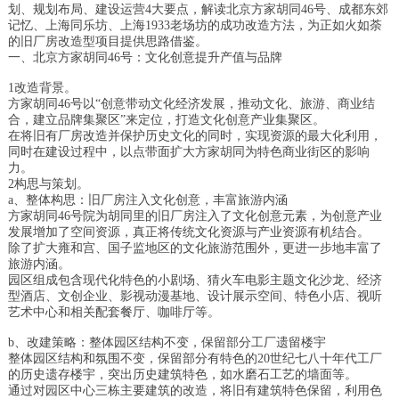
划、规划布局、建设运营4大要点，解读北京方家胡同46号、成都东郊
记忆、上海同乐坊、上海1933老场坊的成功改造方法，为正如火如荼
的旧厂房改造型项目提供思路借鉴。
一、北京方家胡同46号：文化创意提升产值与品牌
1改造背景。
方家胡同46号以“创意带动文化经济发展，推动文化、旅游、商业结
合，建立品牌集聚区”来定位，打造文化创意产业集聚区。
在将旧有厂房改造并保护历史文化的同时，实现资源的最大化利用，
同时在建设过程中，以点带面扩大方家胡同为特色商业街区的影响
力。
2构思与策划。
a、整体构思：旧厂房注入文化创意，丰富旅游内涵
方家胡同46号院为胡同里的旧厂房注入了文化创意元素，为创意产业
发展增加了空间资源，真正将传统文化资源与产业资源有机结合。
除了扩大雍和宫、国子监地区的文化旅游范围外，更进一步地丰富了
旅游内涵。
园区组成包含现代化特色的小剧场、猜火车电影主题文化沙龙、经济
型酒店、文创企业、影视动漫基地、设计展示空间、特色小店、视听
艺术中心和相关配套餐厅、咖啡厅等。
b、改建策略：整体园区结构不变，保留部分工厂遗留楼宇
整体园区结构和氛围不变，保留部分有特色的20世纪七八十年代工厂
的历史遗存楼宇，突出历史建筑特色，如水磨石工艺的墙面等。
通过对园区中心三栋主要建筑的改造，将旧有建筑特色保留，利用色