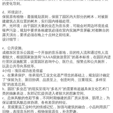
的变化导则。
d、环境设计。
保留原有植物：遵循规划原则，保留了园区内大部分的树木，对被新
建建筑占其位置的树木，实行园内移栽处理。
声、光环境：由于园区大量的业态为音乐类，可能会对周边环境造成
噪声污染，规划中要求各栋建筑必须在室内实施声音屏蔽;对都舞台的
露天演出，要求必须在晚上十点钟之前结束。
设计细节：
e、公共设施。
成都东区音乐公园是一个开放的音乐基地，目的性人流和通过性人流
都较大，根据国家旅游局“AAAA级旅游景区”的基本标准，在园区内进
行景区设施配置，设置园区咨询中心、医疗点、报警点和公共厕所，
以及公共导向系统等。
4小结：项目成功改造借鉴
a、在秉承保护、传承现代工业文化遗产理念的基础上，规划设计确定
了“保留为主、新旧协调、品质至上、创意时尚、注重现实、多样呈
现”的改造总则。
b、园区“多业态”的现实呈现与“多名片”的需要有超越具体文化艺术门
类的抽象表达，东郊记忆提供进入者较大的想象空间。
c、总体风貌的色彩节奏，不同时期修建的原厂房从形体、肌理上，为
保证建筑风貌总体协调、各有差异的特征。
d、景观重温工业时代的情感记忆，加强与建筑的融合，小品利用原厂
旧物，表现音乐时尚，植物保留原生，补充野趣。