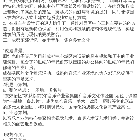
b、现代化特色小剧场、视听艺术中心和相关配套餐厅、咖啡厅等高品
位特色功能内容。使其中心厂区建筑及空间规划设计，在内容和形式
上都得到了高品质的定位、跨越式的内涵与环境的提升，同时使该园
区在内容和形式上建立起系统独立运行方式。
c、在业主与设计师的通力协作下，通过对园区中心三栋主要建筑的改
造，将旧有建筑特色保留，利用色彩和线条的结构体现现代感，实现
建筑的历史与现代的完美融合。
二、成都东郊记忆：始于音乐，集合多元文化
1改造背景。
原红光电子管厂为目前成都中心城区内遗留的具有规模和历史的工业
建筑群。包含了20世纪50年代前苏联援建的办公楼到20世纪90年代初
修建的各类厂房。
成都活跃的文化娱乐活动、成熟的音乐产业环境也为东郊记忆提供了
坚实的市场支持。
2构思与策划。
a、整体构思：一基地、多名片
“东郊记忆”将从以前的“音乐产业聚集园和音乐文化体验园”定位，调整
为“一基地、多名片”。成为集合音乐、美术、戏剧、摄影等文化形态
的多元文化园区，和对接现代化、国际化的成都文化创意产业高地。
b、业态策划。
以音乐产业为核心集聚相关视觉艺术、表演艺术等艺术门类，并建设
相关的配套服务设施。
3规划布局。