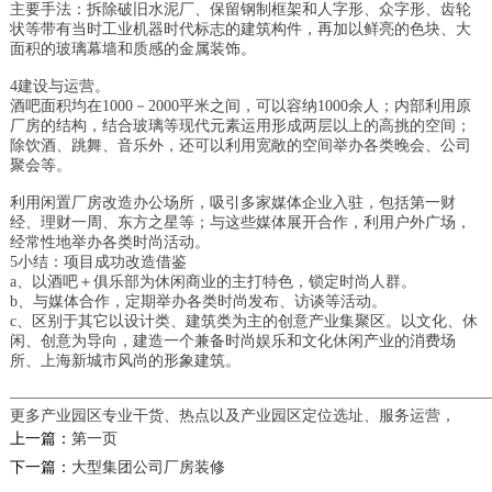
主要手法：拆除破旧水泥厂、保留钢制框架和人字形、众字形、齿轮
状等带有当时工业机器时代标志的建筑构件，再加以鲜亮的色块、大
面积的玻璃幕墙和质感的金属装饰。
4建设与运营。
办公室厂房装饰装修
酒吧面积均在1000－2000平米之间，可以容纳1000余人；内部利用原
厂房的结构，结合玻璃等现代元素运用形成两层以上的高挑的空间；
厂房式办公室装修要注意三个层次的目标和三个
除饮酒、跳舞、音乐外，还可以利用宽敞的空间举办各类晚会、公司
基本要求： 第一层次是美观大方，能够充分满
聚会等。
足...
利用闲置厂房改造办公场所，吸引多家媒体企业入驻，包括第一财
2018-07-30
经、理财一周、东方之星等；与这些媒体展开合作，利用户外广场，
经常性地举办各类时尚活动。
顶级办公室装修_创业学院
5小结：项目成功改造借鉴
a、以酒吧＋俱乐部为休闲商业的主打特色，锁定时尚人群。
本案虽屋况老旧，基地面积却很大，让设计团队
b、与媒体合作，定期举办各类时尚发布、访谈等活动。
得以大刀阔斧发挥空间配置专业以及安全建设。
c、区别于其它以设计类、建筑类为主的创意产业集聚区。以文化、休
设计师...
闲、创意为导向，建造一个兼备时尚娱乐和文化休闲产业的消费场
2018-07-23
所、上海新城市风尚的形象建筑。
———————————————————————————————
厂房装修设计案例展示
更多产业园区专业干货、热点以及产业园区定位选址、服务运营，
上一篇：
第一页
2、主流装饰公司：加盟类的品牌公司，越来越
多，他们一般管理有固定的流程，主材有自己的
下一篇：
大型集团公司厂房装修
联盟品牌。 ...