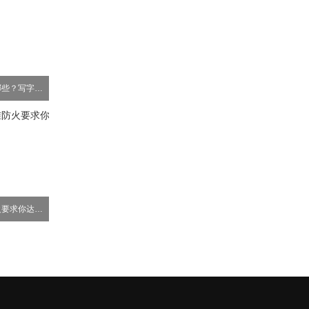
深圳写字楼装修流程有哪些？写字楼装修注意事项?
高层办公楼建筑标准防火要求你达到了吗？