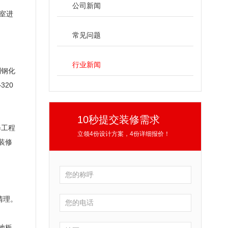
公司新闻
室进
常见问题
行业新闻
制钢化
—
320
10秒提交装修需求
修工程
立领4份设计方案，4份详细报价！
装修
清理。
地板