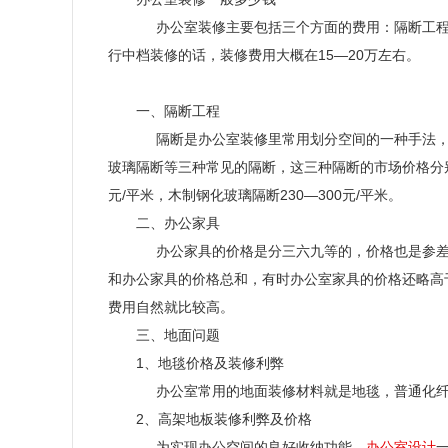
办公室装修主要包括三个方面的费用：隔断工
行中档装修的话，装修费用大概在
15
—
20
万左右。
一、隔断工程
隔断是办公室装修里常用划分空间的一种手法
玻璃隔断等三种常见的隔断，这三种隔断的市场价格分
元
/
平米，木制钢化玻璃隔断
230
—
300
元
/
平米。
二、办公家具
办公家具的价格是分三六九等的，价格也是参
和办公家具的价格总和，有时办公室家具的价格还略高
费用自然就比较高。
三、地面问题
1
、地毯价格及装修利弊
办公室常用的地面装修材料就是地毯，普通化
2
、高架地板装修利弊及价格
为实现办公空间的良好收纳功能，
办公室设计