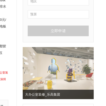
排水
0
元
/
地板
立即申请
塑胶
压
公室装
深圳
大办公室装修_乐高集团