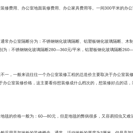
程装修费用、办公室地面装修费用、办公家具费用等。一间
300
平米的办公
，通常办公室隔断分为：不锈钢钢化玻璃隔断、铝塑板钢化玻璃隔断、木
别为：不锈钢钢化玻璃隔断
280
—
360
元
/
平米，铝塑板钢化玻璃隔断
260
差不一，一般来说往往一个办公室装修工程的总造价主要取决于办公室装
于办公室装修价格，这主要看你想装修成什么档次的，想装修好点的话，
纤地毯的价格一般为：
60
—
80
元，但是地毯的弊病很多，又容易招虫又难
一般采用高架地板的装修概念。通常，活动地板的厚度为
3
厘米，但是高架