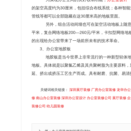
的架空高度约为
30
厘米，包括综合布线系统；各种智能
管线等都可以全部隐藏在这
30
厘米高的地板里面。
另外，组合活动间墙也可在架空活动地板上随
平米，复合网络地板
200
—
260
元
/
平米，卡扣型网络地
的出现给办公室带来了一场前所未有的技术革命。
3
、办公室地胶板
地胶板是当今世界上非常流行的一种新型轻体
地板。具体就是以聚氯乙烯及其共聚树脂为主要原料，
延、挤出或挤压工艺生产而成。具有耐磨、抗菌、易清
关键词相关链接：
深圳展厅装修
厂房办公室装修
龙华办公
修
南山办公室装修
深圳办公室设计
办公室装修公司
展厅装修
企
装修公司
幼儿园装修