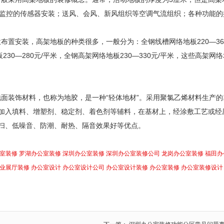
监控的传感器安装；送风、会风、新风组织等空调气流组织；各种功能的
意布置安装，高架地板的种类很多，一般分为：全钢线槽网络地板
220
—
36
板
230
—
280
元
/
平米，全钢高架网络地板
230
—
330
元
/
平米，这些高架网络
地面装饰材料，也称为地胶，是一种
“轻体地材”。采用聚氯乙烯材料生产的
加入填料、增塑剂、稳定剂、着色剂等辅料，在基材上，经涂敷工艺或经
扫、低噪音、防潮、耐热、隔音效果好等优点。
室装修
罗湖办公室装修
深圳办公室装修
深圳办公室装修公司
龙岗办公室装修
福田办
业展厅装修
办公室设计
办公室设计公司
办公室设计装修
办公室装修
办公室装修设计