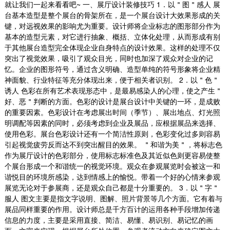
就让我们一起来看看吧~ 一、展厅设计装修技巧 1．以＂图＂感人 展
台基本造型是整个展台的骨架所在，是一个展台设计大效果形成的关
键，对远视效果的影响尤为重要。设计师将企业标志的图形部分作为
基本的造型元素，对它进行抽象、概括、立体化处理，从而形成有别
于其他展台造型完全体现企业自身特点的设计效果。这样的处理不仅
突出了视觉效果，吸引了观众目光，同时也加深了观众对企业的记
忆。企业的图形符号，通过含义明确、造型单纯的符号形象将企业精
神面貌、行业特征等充分体现出来，便于相关者识别。 2．以＂色＂
诱人 色彩在所有艺术表现形态中，是最易感染人的心理，使之产生＂
好、恶＂判断的方面。色彩的设计是展台设计中关键的一环，是成败
的重要因素。色彩设计在考虑展出时间（季节）、展出地点、灯光照
明调配等因素的同时，必须考虑到企业及展品，应根据展品来选择、
使用色彩。展台色彩设计还有一个简洁性原则，色彩变化过多则容易
引起视觉疲劳反而达不到突出醒目的效果。 ＂和谐为美＂，将标志色
作为展厅设计的色彩部分，使用标志标准色及其近似色则更容易使整
个展台形成一个和谐统一的视觉环境。观众在参观展览时会被这一和
谐悦目的环境所感染，达到情感上的愉悦。带着一个好的心情来参观
展览无论对于参展商，还是观众自己都是十分重要的。 3．以＂字＂
服人 图文主要是指文字说明、图解、照片背景等几个方面。它有着与
展品同样重要的作用。设计师总是千方百计的运用各种手段增加传递
信息的力度，主要是采用直接、简洁、易懂、易识别、易记忆的画