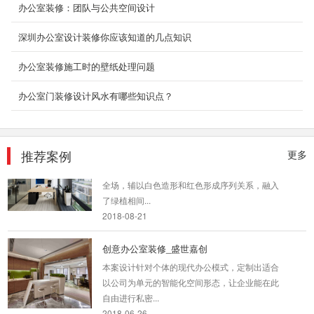
半通透...
办公室装修：团队与公共空间设计
2018-07-23
深圳办公室设计装修你应该知道的几点知识
大型厂房装饰
办公室装修施工时的壁纸处理问题
深圳装修设计为什么要选深圳东森装饰公司？
2、深圳东森装饰是标准化成熟施工组织，大批
办公室门装修设计风水有哪些知识点？
量采购及成熟...
2018-07-30
复式办公室装修_淘贝网络
推荐案例
更多
本案在设计视觉形态上，采用了浅色为基调贯穿
全场，辅以白色造形和红色形成序列关系，融入
了绿植相间...
2018-08-21
创意办公室装修_盛世嘉创
本案设计针对个体的现代办公模式，定制出适合
以公司为单元的智能化空间形态，让企业能在此
自由进行私密...
2018-06-26