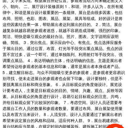
面、文字来实现。根据展台所处位置、参观者流动方向来确定图文大
小、朝向。 二、展厅设计装修原则 1．和谐。许多人认为，在所有规
律中，和谐是展台设计最重要的一条规律。展台是由很多因素，包括
布局、照明、色彩、图表、展品、展架、展具等组成。好的设计是将
这些因素结合乘一体，帮助展出者达到展出的目的。 2．简洁。展台
越复杂就越容易使参观者迷惑，就越不容易造成清晰、强烈的印象。
简洁、明快是吸引观众的最好办法。照片、图表、文字说明应该明
确、简练。 3．突出焦点。展示应由中心、有焦点。焦点选择应服务
于展出目的。通过位置、布置、灯光等手段突出重点展品。焦点的设
置不宜过多，设一个即可。通过单独陈列、利用射灯等手段突出、强
调重点展品。 4．表达明确的主体，传达明确的信息。主题是展出者
希望传达给参观者的基本信息和印象，通常是展出者本身或者产品。
5．建立醒目标志。与众不同能吸引更多的参观者，是参观者更容易识
别寻找，使未走进展台的参观者也会留下印象。设计要独特，但是不
要脱离展出目标和商业形象。 6．从目标观众的角度做设计。展览设
计要考虑人，主要是目标观众的目的、情绪、兴趣、观点、反映等因
素。从目标观众的角度进行设计，容易引起目标观众的注意、共鸣，
并给目标观众留下比较深的印象。 7．考虑空间。设计人员还需要考
虑展台工作人员的数量和参观者数量。要通过布局、展台展架使用量
以及布置方法来设计。 8．人流安排。设计人员要通过了解展出者的
希望来设定展台的风格和品味。适应何种人群。 9．展台易建易拆。
厂房办公装修案例
展台结构应当简单，在规定时间内能够装拆。建拆施工时间通常由展