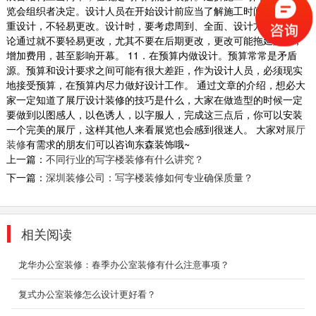
办公室装修设计不仅要考虑到人们的感情，还要
览会组织者决定。设计人员在开始设计前应当了解施工时间。 10．慎
照顾人的心理、生理的需求。设计办公室时要从
重设计，不轻易更改。设计时，要考虑周到、全面、设计方案一旦讨
人的行...
论通过就不要轻易更改，尤其不要在后期更改，更改可能拖延施工，
2018-06-28
增加费用，甚至影响开幕。 11．在预算内做设计。预算常常是矛盾
源。预算和设计要求之间可能有很大差距，作为设计人员，必须现实
室内设计装修_东方幼儿园
地接受预算，在预算内尽力做好设计工作。 通过文章的介绍，想必大
家一定知道了展厅设计装修的技巧是什么，大家在做造型的时候一定
2018-06-28
要做到以图感人，以色诱人，以字服人，完成这三点后，你可以安装
一个完美的展厅，这样其他人来看展览也会感到很迷人。 大家对
展厅
装修
有需求的朋友们可以咨询东森装饰哦~
上一篇：
不同行业的写字楼装修有什么讲究？
深圳装饰休闲区装修设计
下一篇：
深圳装修公司：写字楼装修如何专业确保质量？
深圳装饰设计为什么要选深圳东森装饰公司？
2、深圳东森装饰是标准化成熟施工组织，大
批...
相关阅读
2018-07-30
龙华办公室装修：春季办公室装修有什么注意事项？
科技办公室装修_精诚时代
设计巧妙的利用以白色为基调，逐节而上、节奏
复式办公室装修怎么设计更好看？
有序、充满了表现力。在每个层段都设置了一扇