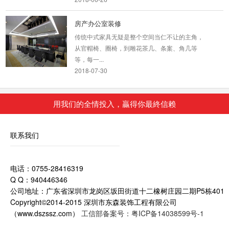
房产办公室装修
传统中式家具无疑是整个空间当仁不让的主角，
从官帽椅、圈椅，到雕花茶几、条案、角几等
等，每一...
2018-07-30
厂房办公装修案例
用我们的全情投入，贏得你最終信赖
办公室装修设计不仅要考虑到人们的感情，还要
照顾人的心理、生理的需求。设计办公室时要从
联系我们
人的行...
2018-06-28
电话：0755-28416319
室内设计装修_东方幼儿园
Q Q：940446346
2018-06-28
公司地址：广东省深圳市龙岗区坂田街道十二橡树庄园二期P5栋401
Copyright©2014-2015 深圳市东森装饰工程有限公司
（www.dszssz.com）
工信部备案号：粤ICP备14038599号-1