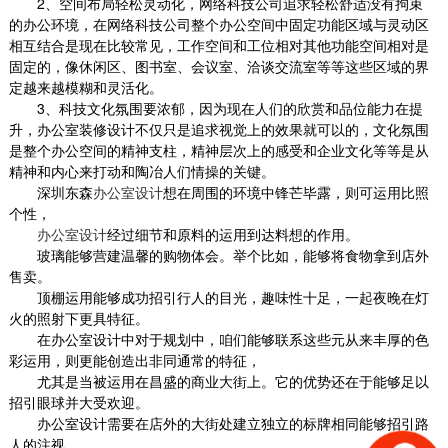
2
、空间布局轻松灵动化，网络科技公司追求轻松舒适没有拘束
的办公环境，在网络科技公司整个办公空间中固定功能区域与灵动区
相互结合是现在比较常见，工作空间和工位相对其他功能空间相对是
固定的，像休闲区、图书室、会议室、洽谈交流室等等这些区域的界
定越来越模糊和灵活化。
3
、科技文化氛围要浓郁，因为现在人们的欣赏和品位能力在提
升，办公室装修设计不仅只是追求视觉上的效果就可以的，文化氛围
是整个办公空间的精神支柱，精神层次上的感受和企业文化等等是从
精神和内心来打动和陶冶人们情操的关键。
深圳东森
办公室设计
想在周围的环境中锋芒毕露，则可运用比照
个性，
办公室设计
经过细节和原料的运用到达料想的作用。
玻璃能够营建温馨的购物体会。举个比如，能够将食物拿到店外
售卖。
顶棚运用能够成功招引行人的目光，趣味性十足，一起夜晚在灯
火的照射下更具特征。
在办公室设计中对于规划中，咱们能够联系这些元从来丰厚的色
彩运用，则更能创造出非同通常的特征，
尤其是当被运用在昌盛的商业大街上。它的优势还在于能够足以
招引眼球并大受欢迎。
办公室设计需要在店外的大街处建立独立的标牌相同能够招引路
人的注视。