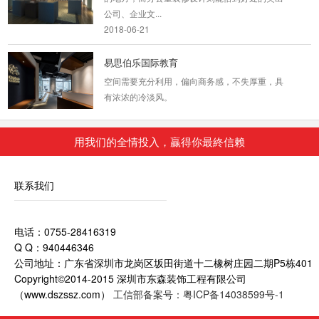
公司、企业文...
2018-06-21
易思伯乐国际教育
空间需要充分利用，偏向商务感，不失厚重，具
有浓浓的冷淡风。
2019-11-04
用我们的全情投入，贏得你最終信赖
甲级写字楼办公室装修
我们知道随着网络科技的发展为我们的生活和工
联系我们
作平添了无限的方便与快捷及舒适性，网络科技
时代人们更...
2018-08-29
电话：0755-28416319
Q Q：940446346
老总办公室装修
公司地址：广东省深圳市龙岗区坂田街道十二橡树庄园二期P5栋401
随着现在社会的快速发展，高楼大厦不只是只有
Copyright©2014-2015 深圳市东森装饰工程有限公司
小区住宅，也有很多事办公商务楼。商务楼是我
（www.dszssz.com）
工信部备案号：粤ICP备14038599号-1
们的公众场...
2018-08-29