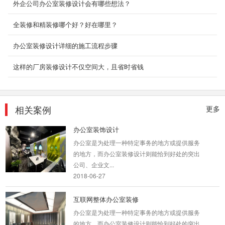
外企公司办公室装修设计会有哪些想法？
的平台技术与P2(联合创业办公社)的空间运营服
务，推出了全...
全装修和精装修哪个好？好在哪里？
2018-08-29
办公室装修设计详细的施工流程步骤
开放式办公室设计案例
这样的厂房装修设计不仅空间大，且省时省钱
开放式办公室装修设计是近年来比较流行的趋
势，摆脱传统封闭式的独立空间，采用通透、宽
敞的办公区域...
2018-09-03
相关案例
更多
办公室装饰设计
办公室是为处理一种特定事务的地方或提供服务
的地方，而办公室装修设计则能恰到好处的突出
公司、企业文...
2018-06-27
互联网整体办公室装修
办公室是为处理一种特定事务的地方或提供服务
的地方，而办公室装修设计则能恰到好处的突出