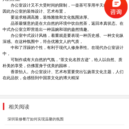
办公室设计又不大受时间的限制，一壶茶可享用半天或至深夜，
甲级写字楼办公室装修
因此办公室的装饰设计、艺术布置，
我们知道随着网络科技的发展为我们的生活和工
要追求格调高雅，装饰雅致和文化氛围浓厚。
作平添了无限的方便与快捷及舒适性，网络科技
品茶最惬意的是在大自然的环境中饮自然茶，返回本真状态。在
时代人们更...
中式办公室立即营造出一种温婉和谐的盎然情趣。
2018-08-29
办公室中式设计风格，着重就是要表现一种历史感、一种文化纵
深感。在这种氛围中，符合优雅文人的气质，
老总办公室装修
中和了浮躁的个性，有利于现代人修身养性。在现代办公室设计
中，
随着现在社会的快速发展，高楼大厦不只是只有
可制作成有大自然的气氛，
“茶文化名胜古迹”，给人以自然、质
小区住宅，也有很多事办公商务楼。商务楼是我
朴美的享受，仿佛置身于优美的园林，
们的公众场...
香茶怡人。办公室设计、艺术布置要突出弘扬茶文化主题，人们
2018-08-29
在此品饮，会感悟到中国茶文化的博大精深
岷江文业 商务风
现代商务风中又讲究简洁，体现公司严谨的文
化。
相关阅读
2019-11-04
深圳装修餐厅如何实现温馨的氛围
南山办公室装修|深圳印象
集合成都多维设计事务所的独特设计、阿里巴巴