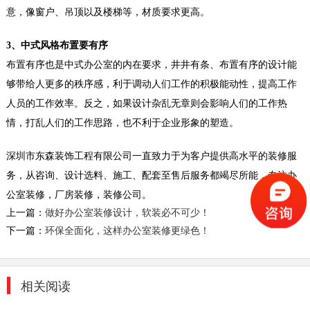
电子厂房装修案例
意，像窗户、吊顶以及楼梯等，材质要求更高。
深圳装修设计为什么要选深圳东森装饰公司？
2、深圳东森装饰是标准化成熟施工组织，大批
3、中式风格布置要有序
量...
布置有序也是中式办公室的内在要求，井井有条、布置有序的设计能
2018-07-30
够带给人更多的秩序感，利于调动人们工作的积极能动性，提高工作
工业厂房装修
人员的工作效率。反之，如果设计杂乱无章则会影响人们的工作热
深圳东森装饰公司拥有一级的设计师团队和经验
情，打乱人们的工作思路，也不利于企业形象的塑造。
丰富的施工队伍。我们的设计师团队有着多年的
深圳店铺装...
深圳市东森装饰工程有限公司一直致力于为客户提供高水平的装修服
2018-07-30
务，从咨询、设计选料、施工、配套至售后服务都竭尽所能，专注办
公室装修，厂房装修，装修公司。
大办公室装修_乐高集团
上一篇：
做好办公室装修设计，软装必不可少！
本案通过设计来创造和培育“参与设计”，促进合
下一篇：
环保全面化，这样办公室装修更绿色！
作，创新，乐趣，尊重彼此的全球和本地关系，
客户和乐高...
2018-06-26
相关阅读
室内装潢设计_大鹏汽车