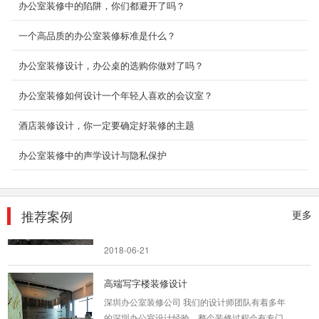
我们在房屋装修的时候总是需要对室内空间进行
办公室装修中的陷阱，你们都避开了吗？
精心的设计，这样才会让室内空间宽敞明亮，非
常的温馨舒...
一个高品质的办公室装修标准是什么？
2018-06-28
办公室装修设计，办公桌的选购你做对了吗？
创意办公室装修_盛世嘉创
办公室装修如何设计一个年轻人喜欢的会议室？
本案设计针对个体的现代办公模式，定制出适合
以公司为单元的智能化空间形态，让企业能在此
酒店装修设计，你一定要确定好装修的主题
自由进行私密...
2018-06-26
办公室装修中的声学设计与隐私保护
游戏公司办公室装修
此的办公空间具有鲜明的德国风格，从入口大堂
推荐案例
更多
到电梯厅，大量使用了灰色花岗岩、木饰面和不
锈钢材质，严...
2018-06-21
高端写字楼装修设计
深圳办公室装修公司 我们的设计师团队有着多年
的深圳办公室设计经验，整个装修过程会有专门