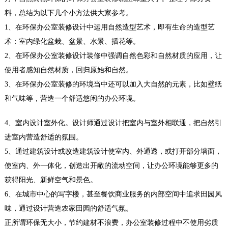
料，总结为以下几个小方法供大家参考。
1、在环保
办
公室装修
设计中运用自然造型艺术，即有生命的造型艺
术：室内绿化盆栽、盆景、水景、插花等。
2、在环保
办公室装修
设计装修中强调自然色彩和自然材质的应用，让
使用者感知自然材质，回归原始和自然。
3、在环保办公室装修的环境当中还可以加入大自然的元素，比如壁纸
和气味等，营造一个舒适悠闲的办公环境。
4、室内设计室外化。设计师通过设计把室内与室外相联通，把自然引
进室内营造舒适的氛围。
5、通过建筑设计或改造建筑设计使室内、外通透，或打开部分墙面，
使室内、外一体化，创造出开敞的流动空间，让办公环境能够更多的
深圳工厂装修案例展示
获得阳光、新鲜空气和景色。
深圳装修设计为什么要选深圳东森装饰公司？
6、在城市中心的写字楼，甚至餐饮商业服务的内部空间中追求田园风
2、深圳东森装饰是标准化成熟施工组织，大批
味，通过设计营造农家田园的舒适气氛。
量...
正所谓环保无大小，节约建材不浪费，办公室装修过程中不使用劣质
2018-07-30