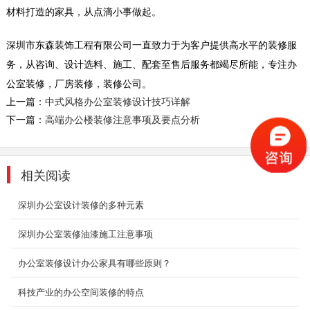
材料打造的家具，从点滴小事做起。
复式办公室装修_淘贝网络
本案在设计视觉形态上，采用了浅色为基调贯穿
深圳市东森装饰工程有限公司一直致力于为客户提供高水平的装修服
全场，辅以白色造形和红色形成序列关系，融入
务，从咨询、设计选料、施工、配套至售后服务都竭尽所能，专注办
了绿植相间...
公室装修，厂房装修，装修公司。
2018-08-21
上一篇：
中式风格办公室装修设计技巧详解
下一篇：
高端办公楼装修注意事项及要点分析
无界设计 日式极简风
日式极简风，要求有层次感，又要营造空间错落
感。
2019-11-04
相关阅读
深圳办公室设计装修的多种元素
环保办公室装修_码农信息
在IT产业不断扩张的大时代，不分昼夜的“数字民
深圳办公室装修油漆施工注意事项
工”们，不如其他的行业那样，能够有时间进行
休息。他们...
办公室装修设计办公家具有哪些原则？
2018-06-26
科技产业的办公空间装修的特点
科技办公厂房装修