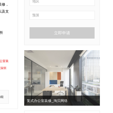
装修，
以及支
所
立即申请
公室装
深圳
功能
复式办公室装修_淘贝网络