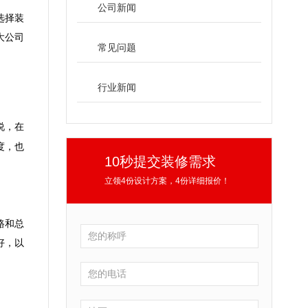
公司新闻
选择装
大公司
常见问题
行业新闻
说，在
度，也
10秒提交装修需求
立领4份设计方案，4份详细报价！
路和总
好，以