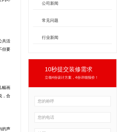
公司新闻
常见问题
行业新闻
公共活
不但要
10秒提交装修需求
立领4份设计方案，4份详细报价！
几幅画
说，合
内的声