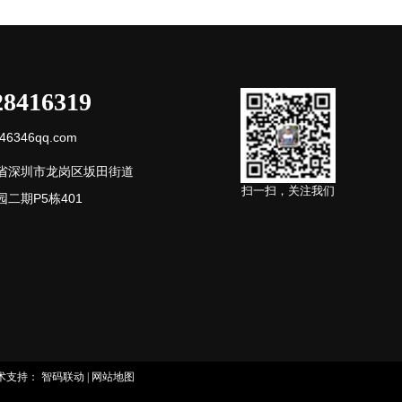
28416319
6346qq.com
省深圳市龙岗区坂田街道
扫一扫，关注我们
二期P5栋401
术支持：
智码联动
|
网站地图