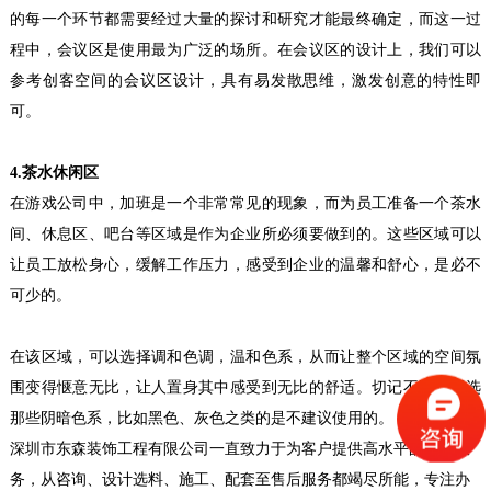
的每一个环节都需要经过大量的探讨和研究才能最终确定，而这一过
程中，会议区是使用最为广泛的场所。在会议区的设计上，我们可以
参考创客空间的会议区设计，具有易发散思维，激发创意的特性即
可。
4.茶水休闲区
在游戏公司中，加班是一个非常常见的现象，而为员工准备一个茶水
间、休息区、吧台等区域是作为企业所必须要做到的。这些区域可以
让员工放松身心，缓解工作压力，感受到企业的温馨和舒心，是必不
可少的。
在该区域，可以选择调和色调，温和色系，从而让整个区域的空间氛
围变得惬意无比，让人置身其中感受到无比的舒适。切记不要选择选
那些阴暗色系，比如黑色、灰色之类的是不建议使用的。
深圳现代简约风格装修设计
深圳市东森装饰工程有限公司一直致力于为客户提供高水平的装修服
深圳市东森装饰工程公司是一家有多年现代简约
风格装修设计经验的公司。我们随时有在建工地
务，从咨询、设计选料、施工、配套至售后服务都竭尽所能，专注办