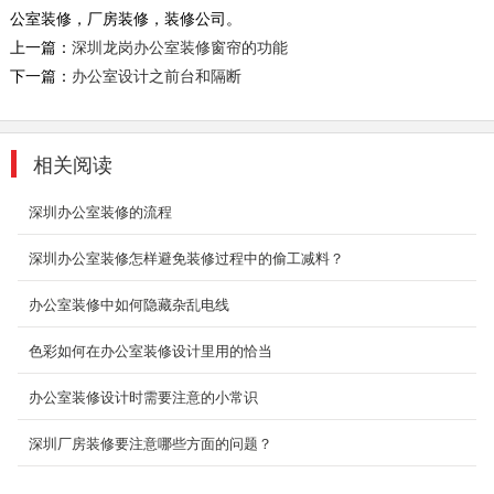
供您...
公室装修，厂房装修，装修公司。
2018-07-30
上一篇：
深圳龙岗办公室装修窗帘的功能
下一篇：
办公室设计之前台和隔断
深圳工厂装修案例展示
深圳装修设计为什么要选深圳东森装饰公司？
2、深圳东森装饰是标准化成熟施工组织，大批
相关阅读
量...
2018-07-30
深圳办公室装修的流程
街道办公室工程装修案例
深圳办公室装修怎样避免装修过程中的偷工减料？
深圳装饰设计为什么要选深圳东森装饰公司？
2、深圳东森装饰是标准化成熟施工组织，大批
办公室装修中如何隐藏杂乱电线
量采购及...
2018-07-30
色彩如何在办公室装修设计里用的恰当
园区厂房会客厅装修
办公室装修设计时需要注意的小常识
其行业性质决定了它在办公室装修方面注定要与
深圳厂房装修要注意哪些方面的问题？
光怪陆离的设计和色彩纷呈的搭配说再见。设计
师选择...
2018-08-29