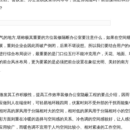
？
气的地方,堪称极其重要的方位装修隔断办公室要注意什么，如果在空间
展，重则企业会因此而破产倒闭，后果不堪设想。所以我们要结合用户的
进行综合布局设计，最重要的是门口位五行不能冲克用户，天花、地面、
的前台风水布局，更为要紧的是必须把前台设置在象征光明、美好的南方
。
激发其工作积极性，提高工作效率装修办公室隐蔽工程的要点介绍，因而
应做到人在端坐时，可轻易地环顾四周，伏案时则不受外部的干扰而能集
相对高的屏风用于分隔相对大的空间，相对低的屏风用于分隔相对小的空
彩方面则重在冷暖的选择与空间感的关系。冷色调的空间感较好，让人感
应用较广，而暖色调不宜用于人均空间比较小、相对紧凑的工作空间。