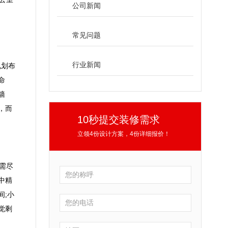
公司新闻
常见问题
行业新闻
规划布
命
墙
，而
10秒提交装修需求
立领4份设计方案，4份详细报价！
需尽
中精
间;小
觉剩