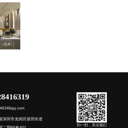
表（范本）
28416319
6346qq.com
省深圳市龙岗区坂田街道
扫一扫，关注我们
二期P5栋401