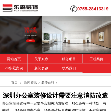
0755-28416319
网站首页
关于东森
服务项目
工程案例
VR实景案例
新闻资讯
联系我们
首页
>
新闻资讯
>
装修百科
>
深圳办公室装修设计需要注意消防改造
办公室装修
过程中一定要符合相关消防标准，那么还有一种情况，有
的对于已经验收的办公室，只要没破坏原本的消防设施，不做空间隔