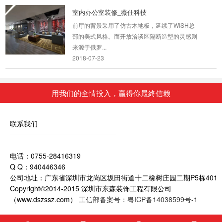
室内办公室装修_薇仕科技
前厅的背景采用了仿古木地板，延续了WISH总
部的美式风格。而开放洽谈区隔断造型的灵感则
来源于俄罗...
2018-07-23
广场店铺装修设计案例
用我们的全情投入，贏得你最終信赖
店铺门面装修风格介绍 1、古典风格，在装修刚
兴起的年代,装修大多追求的是较为豪华经典的
风...
联系我们
2018-08-29
游戏公司办公室装修
电话：0755-28416319
Q Q：940446346
此的办公空间具有鲜明的德国风格，从入口大堂
公司地址：广东省深圳市龙岗区坂田街道十二橡树庄园二期P5栋401
到电梯厅，大量使用了灰色花岗岩、木饰面和不
Copyright©2014-2015 深圳市东森装饰工程有限公司
锈钢材质，严...
（www.dszssz.com）
工信部备案号：粤ICP备14038599号-1
2018-06-21