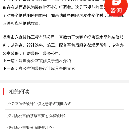
兴起的年代,装修大多追求的是较为豪华经典的
备存在从而误以为装修时不必进行调整。这是不规范的因为消防规定
风...
2018-08-29
了对每个烟感的使用面积，如果功能空间隔局发生变化时，应增加或
调整相应的烟感数量。
游戏公司办公室装修
此的办公空间具有鲜明的德国风格，从入口大堂
深圳市东森装饰工程有限公司一直致力于为客户提供高水平的装修服
到电梯厅，大量使用了灰色花岗岩、木饰面和不
务，从咨询、设计选料、施工、配套至售后服务都竭尽所能，专注办
锈钢材质，严...
公室装修，厂房装修，装修公司。
2018-06-21
上一篇：
深圳办公室装修关于选材介绍
下一篇：
办公空间装修设计应具备的元素
室内装潢设计_大鹏汽车
我们在房屋装修的时候总是需要对室内空间进行
精心的设计，这样才会让室内空间宽敞明亮，非
常的温馨舒...
相关阅读
2018-06-28
办公室装饰设计知识之悬吊式顶棚方式
龙岗企业办公室装修设计
深圳办公室的茶歇室要怎么样设计?
随着社会的发展，“一站式购物”“一站式服务”等
等，成为了近年流行的关键词。现阶段也出现了
深圳办公室装修有哪些讲究？
很多的...