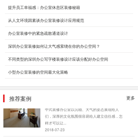
提升员工幸福感：办公室休息区装修秘籍
豪宅办公室装修_引行消防
从人文环境因素谈办公室装修设计应用规范
简洁高效是甲方提出的唯一要求，安全和建筑感
是结合该企业的经营内容产生的最强烈的感受，
办公室装修中的紧急疏散通道设计
整体设计围绕...
2018-06-28
深圳办公室装修如何让大气感萦绕在你的办公空间？
深圳大型办公室装修
不同类型的深圳办公写字楼装修设计应该分配好办公空间
现代办公空间设计，休闲兼具办公机能的选择配
小型办公室装修的空间最大化策略
备已成为空间点缀风采的创意来源。注重时尚与
艺术，...
2018-07-30
推荐案例
更多
中式办公室装修_文盛
中式装修办公室以沉稳、大气的姿态展现给人
们，深厚的文化氛围很容易给人建立信任感，怎
样才可以让...
2018-07-23