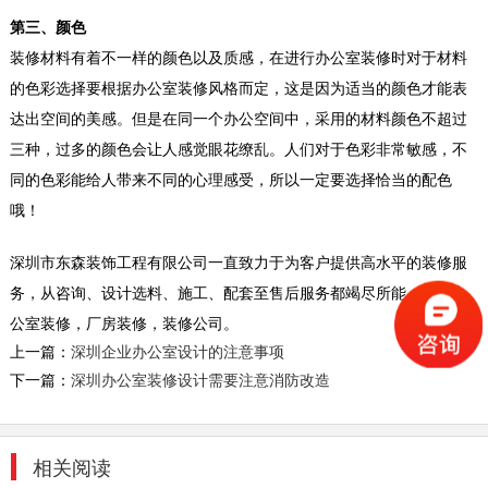
第三、颜色
装修材料有着不一样的颜色以及质感，在进行办公室装修时对于材料
甲级写字楼办公室装修
的色彩选择要根据办公室装修风格而定，这是因为适当的颜色才能表
我们知道随着网络科技的发展为我们的生活和工
达出空间的美感。但是在同一个办公空间中，采用的材料颜色不超过
作平添了无限的方便与快捷及舒适性，网络科技
三种，过多的颜色会让人感觉眼花缭乱。人们对于色彩非常敏感，不
时代人们更...
同的色彩能给人带来不同的心理感受，所以一定要选择恰当的配色
2018-08-29
哦！
时尚办公室装修
(一)时尚创意办公室装修最讲究秩序感 在时尚办
深圳市东森装饰工程有限公司一直致力于为客户提供高水平的装修服
公室设计中的秩序,是指形的反复、形的节奏、
务，从咨询、设计选料、施工、配套至售后服务都竭尽所能，专注办
形...
公室装修，厂房装修，装修公司。
2018-08-29
上一篇：
深圳企业办公室设计的注意事项
下一篇：
深圳办公室装修设计需要注意消防改造
3000平空压机厂房装修
办公室装修设计最基本的四大特征是空间形式上
的叙述性、空间功能上的节点性、空间氛围上的
相关阅读
和睦性...
2018-06-28