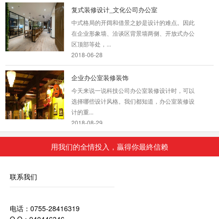
复式装修设计_文化公司办公室
中式格局的开阔和借景之妙是设计的难点。因此
在企业形象墙、洽谈区背景墙两侧、开放式办公
区顶部等处，...
2018-06-28
企业办公室装修装饰
今天来说一说科技公司办公室装修设计时，可以
选择哪些设计风格。我们都知道，办公室装修设
计的重...
2018-08-29
用我们的全情投入，贏得你最終信赖
甲级写字楼办公室装修
我们知道随着网络科技的发展为我们的生活和工
作平添了无限的方便与快捷及舒适性，网络科技
联系我们
时代人们更...
2018-08-29
电话：0755-28416319
时尚办公室装修