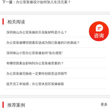
下一篇：
办公室装修设计如何加入生活元素？
形象，空间错落分布，主打明亮宽阔。
2019-11-04
相关阅读
创意办公室设计_龙岗中心城
目前流行共享，其实众创空间也属于共享经济，
深圳南山办公室装修的天花板材料是什么？
把不需要浪费的空间合理的腾出来，既创造了效
益，又节省...
办公室装修哪些因素应该成为我们装修的计的基础？
2018-07-30
深圳南山小型办公室装修如何“妆出感觉”
深圳店铺装修
有哪些因素会影响到办公室装修质量的？
深圳东森装饰公司拥有一级的设计师团队和经验
丰富的施工队伍。我们的设计师团队有着多年的
办公室装修完验收一定要特别留意这些细节
深圳店...
2018-07-30
提升员工幸福感：办公室休息区装修秘籍
酒店装修设计_布吉中式酒店
随着酒店设计的多元化发展，其装饰设计的风格
与类型也渐渐的呈现出多元化的趋势。多元化的
推荐案例
更多
酒店装饰...