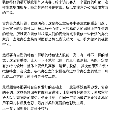
装修得好的话可以吸引外来访客，给来访的客人一个更好的印象，这
样生意增加很多，随之带来的便是财富。所以要注意办公司装修方面
的问题。
首先是光线问题，宽敞明亮：这是办公室装修中要注意的重点问题，
办公室宽敞明亮可以让员工放松心情，不容易使人的思维上产生焦虑
的感觉。所以要在装修时根据人们的视觉特点来装修一些较矮的办公
室内装潢设计_大鹏汽车
家具，当然办公室装修时面积当然也应该稍大一点。扩大整体的视觉
我们在房屋装修的时候总是需要对室内空间进行
空间。
精心的设计，这样才会让室内空间宽敞明亮，非
常的温馨舒...
然后要有自己的特色：鲜明的特色让人眼前一亮，有一种不一样的感
2018-06-28
觉，这至管重要。让人一下子就能记住，而且印象深刻。所以一定要
有独特的设计，整体上要做到高雅，清新，脱俗。
其次使用要方便：
汽车厂房装修方案
把接待室、会议室、秘书办公室等安排在靠近领导办公室的地方，可
以使工作方便，便于领导开展工作。
这种风格外形简洁、功能性强，装饰形式多种多
样，可选用的装饰材料极为丰富。它强调室内空
最后颜色搭配要符合自身爱好的基础上，一般选择浅色调沙发、窗帘
间形态的...
的基调。这些色彩因有扩散和后退性，让空间看起来更大，使居室能
2018-07-30
给人以明亮宽敞的感受。但要注意，在同一空间内最好不要过多地采
用不同的材质及色彩，最好以柔和亮丽的色彩为主调。
信测 科技风大赏
上一篇：
深圳餐厅装修小技巧
为打造信息化，采用科技风，以线条的形势凸显