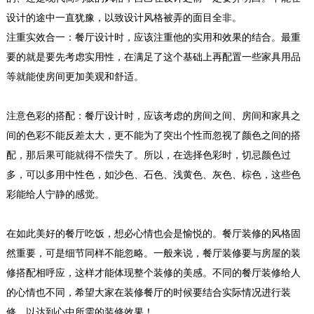
设计的途中一直犹豫，以致设计风格被弄的面目全非。
注重实效合一：
餐厅设计时，应该注重他的实用和效果的结合。最重
要的就是要先考虑实用性，在满足了这个基础上再配置一些家具用品
等就能使房间更加美观和舒适。
工业厂房装修
注意色彩的搭配：
餐厅设计时，应该考虑的房间之间、房间和家具之
深圳东森装饰公司拥有一级的设计师团队和经验
间的色彩不能反差太大，更不能为了突出个性而忽视了颜色之间的搭
丰富的施工队伍。我们的设计师团队有着多年的
配，那后果可能就得不偿失了。所以，在选择色彩时，切忌颜色过
深圳店铺装...
多，可以多用中性色，如沙色、石色、浅黄色、灰色、棕色，这些色
2018-07-30
彩能给人宁静的感觉。
深圳客厅装修设计
深圳装修设计为什么要选深圳东森装饰公司？
在如此美好的餐厅吃饭，想必心情也会是愉悦的。餐厅装修的风格固
2、深圳东森装饰是标准化成熟施工组织，大批
然重要，可是细节同样不能忽略。一般来说，餐厅装修要与房屋的装
量采...
修搭配相呼应，这样才能体现整个装修的美感。不同的餐厅装修给人
2018-07-30
的心情也不同，希望大家在装修餐厅的时候要结合实际情况进行装
震旦大楼 工业风美式简装
修，以达到心中所需的装修效果！