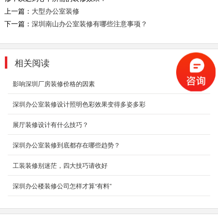
工业风与美工风相撞，简介又不失厚度，严谨与
上一篇：
大型办公室装修
慵懒两相宜。
下一篇：
深圳南山办公室装修有哪些注意事项？
2019-11-04
金融企业办公装修案例
相关阅读
以简洁著称于世。反映在家装方面，完全不用纹
样和图案装饰，只用线条和色块来区分点缀。北
影响深圳厂房装修价格的因素
欧地区，...
2018-07-30
深圳办公室装修设计照明色彩效果变得多姿多彩
园区厂房会客厅装修
展厅装修设计有什么技巧？
其行业性质决定了它在办公室装修方面注定要与
深圳办公室装修到底都存在哪些趋势？
光怪陆离的设计和色彩纷呈的搭配说再见。设计
师选择...
工装装修别迷茫，四大技巧请收好
2018-08-29
深圳办公楼装修公司怎样才算“有料”
街道办公室工程装修案例
深圳装饰设计为什么要选深圳东森装饰公司？
2、深圳东森装饰是标准化成熟施工组织，大批