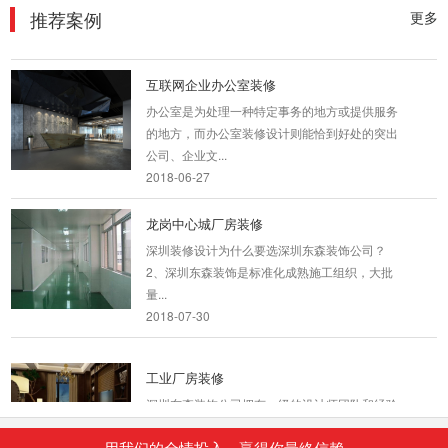
量采购及...
推荐案例
更多
2018-07-30
互联网企业办公室装修
办公室是为处理一种特定事务的地方或提供服务
的地方，而办公室装修设计则能恰到好处的突出
公司、企业文...
2018-06-27
龙岗中心城厂房装修
深圳装修设计为什么要选深圳东森装饰公司？
2、深圳东森装饰是标准化成熟施工组织，大批
量...
2018-07-30
工业厂房装修
深圳东森装饰公司拥有一级的设计师团队和经验
丰富的施工队伍。我们的设计师团队有着多年的
深圳店铺装...
用我们的全情投入，贏得你最終信赖