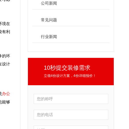
公司新闻
常见问题
环境在
较有利
行业新闻
静的环
在设计
10秒提交装修需求
立领4份设计方案，4份详细报价！
办公
统
也能够