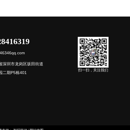
28416319
6346qq.com
省深圳市龙岗区坂田街道
扫一扫，关注我们
二期P5栋401