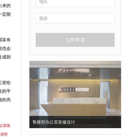
出来的
一定能
立即申请
得富有
说也会
造成刺
公室给
较的平
较的亮
售楼部办公室装修设计
公室装
深圳