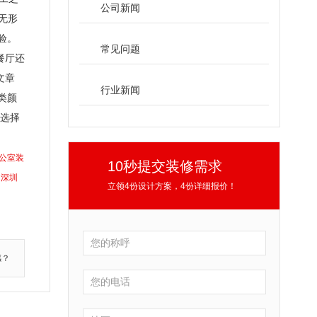
公司新闻
无形
验。
常见问题
餐厅还
文章
行业新闻
类颜
该选择
公室装
10秒提交装修需求
深圳
立领4份设计方案，4份详细报价！
感？