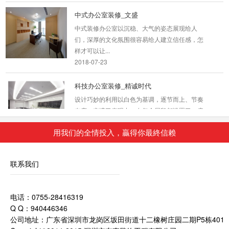
中式办公室装修_文盛
中式装修办公室以沉稳、大气的姿态展现给人
们，深厚的文化氛围很容易给人建立信任感，怎
样才可以让...
2018-07-23
科技办公室装修_精诚时代
设计巧妙的利用以白色为基调，逐节而上、节奏
有序、充满了表现力。在每个层段都设置了一扇
半通透...
2018-07-23
用我们的全情投入，贏得你最終信赖
服装公司办公室装饰
联系我们
作为成衣公司-皋与高希望新的办公总部应该在
满足办公空间高效有序的同时，呈现出清新明快
电话：0755-28416319
个性化的氛围...
Q Q：940446346
2018-07-30
公司地址：广东省深圳市龙岗区坂田街道十二橡树庄园二期P5栋401