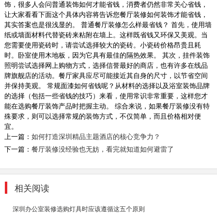
饰，很多人会问普通装饰如何才能省钱，消费者仍然非常关心省钱，
让大家看看下面这个具体内容将告诉您餐厅装修如何装饰才能省钱，
其实答案也是很浅显的。 普通餐厅装修怎么样最省钱？ 首先，使用墙
纸或墙面材料代替瓷砖来粘附在墙上。这样既省钱又环保又美观。当
您需要使用瓷砖时，请尝试选择较大的瓷砖。小瓷砖价格昂贵且耗
服装公司办公室装饰
时。卧室使用木地板，因为它具有最佳的隔热效果。 其次，挂件装饰
作为成衣公司-皋与高希望新的办公总部应该在
照明尝试选择网上购物方式，选择信誉最好的商店，也有许多在线品
满足办公空间高效有序的同时，呈现出清新明快
牌旗舰店的活动。餐厅家具应尽可能接近其自身的尺寸，以节省空间
个性化的氛围...
并保持美观。 常规面漆如何省钱呢？从材料的选择以及浴室装饰品牌
的选择（包括一些省钱的技巧）来看，使用常识非常重要，这样您才
2018-07-30
能在选购餐厅装饰产品时把握主动。 综合来说，如果餐厅装修没有特
殊要求，则可以选择常规的装饰方式，不仅简单，而且价格相对便
工业厂房装修
宜。
深圳东森装饰公司拥有一级的设计师团队和经验
上一篇：
如何打造深圳精品主题酒店的核心竞争力？
丰富的施工队伍。我们的设计师团队有着多年的
下一篇：
餐厅装修没经验也无妨，看完就知道如何避雷了
深圳店铺装...
2018-07-30
酒店装修设计_布吉中式酒店
相关阅读
随着酒店设计的多元化发展，其装饰设计的风格
深圳办公室装修选购灯具时应该遵循这五个原则
与类型也渐渐的呈现出多元化的趋势。多元化的