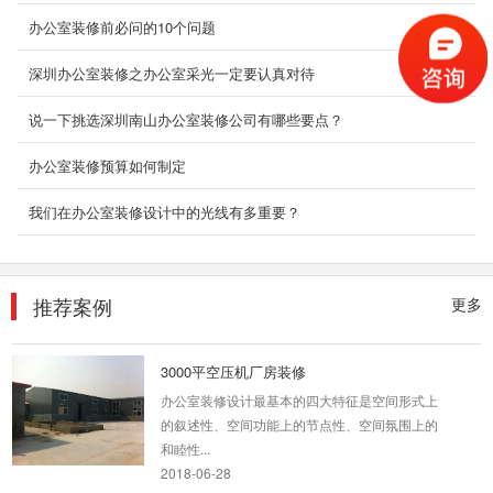
酒店装饰...
办公室装修前必问的10个问题
2018-07-30
深圳办公室装修之办公室采光一定要认真对待
大兴国企公装一览
采用中式与美式结合的风格，简洁大方，不失雅
说一下挑选深圳南山办公室装修公司有哪些要点？
韵。
2019-11-04
办公室装修预算如何制定
我们在办公室装修设计中的光线有多重要？
大型厂房装饰
深圳装修设计为什么要选深圳东森装饰公司？
2、深圳东森装饰是标准化成熟施工组织，大批
量采购及成熟...
推荐案例
更多
2018-07-30
3000平空压机厂房装修
办公室装修设计最基本的四大特征是空间形式上
的叙述性、空间功能上的节点性、空间氛围上的
和睦性...
2018-06-28