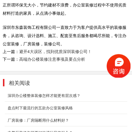
正所谓环保无大小，节约建材不浪费，办公室装修过程中不使用劣质
虑有风格表现，才能让实践的装修，达到更好的
效果。...
材料打造的家具，从点滴小事做起。
2018-07-30
深圳市东森装饰工程有限公司一直致力于为客户提供高水平的装修服
深圳大型办公室装修
务，从咨询、设计选料、施工、配套至售后服务都竭尽所能，专注办
这是一家亚洲五百强集团的总部，整个办公室布
公室装修，厂房装修，装修公司。
局平面呈回字形，让集团总部和子公司之间分而
上一篇：
避开4大误区，找到优质深圳装修公司！
不隔。结合...
下一篇：
高端办公楼装修注意事项及要点分析
2018-07-30
大办公室装修_乐高集团
本案通过设计来创造和培育“参与设计”，促进合
相关阅读
作，创新，乐趣，尊重彼此的全球和本地关系，
客户和乐高...
深圳办公楼整体装修怎样才能更有层次感？
2018-06-26
盘点时下最流行的五款办公室装修风格
小平米办公室装修_匠心制造
厂房装修：厂房隔断用什么材料好？
本案虽屋况老旧，基地面积却很大，让设计团队
得以大刀阔斧发挥空间配置专业以及安全建设。