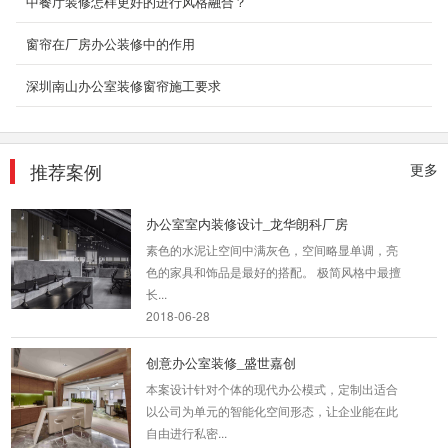
中餐厅装修怎样更好的进行风格融合？
设计师...
2018-07-23
窗帘在厂房办公装修中的作用
3000平空压机厂房装修
深圳南山办公室装修窗帘施工要求
办公室装修设计最基本的四大特征是空间形式上
的叙述性、空间功能上的节点性、空间氛围上的
和睦性...
推荐案例
更多
2018-06-28
办公室室内装修设计_龙华朗科厂房
素色的水泥让空间中满灰色，空间略显单调，亮
色的家具和饰品是最好的搭配。 极简风格中最擅
长...
2018-06-28
创意办公室装修_盛世嘉创
本案设计针对个体的现代办公模式，定制出适合
以公司为单元的智能化空间形态，让企业能在此
自由进行私密...