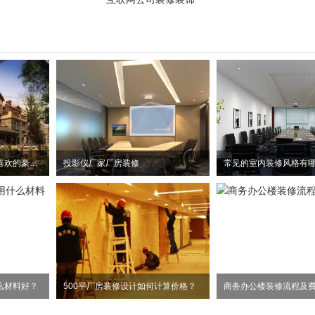
欢乐颂中两美刘涛和杨紫喜欢的豪宅风格
投影仪厂家厂房装修
常见的室内装修风格有
么材料好？
500平厂房装修设计如何计算价格？
商务办公楼装修流程及