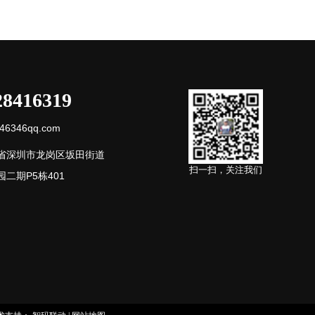
28416319
6346qq.com
省深圳市龙岗区坂田街道
扫一扫，关注我们
二期P5栋401