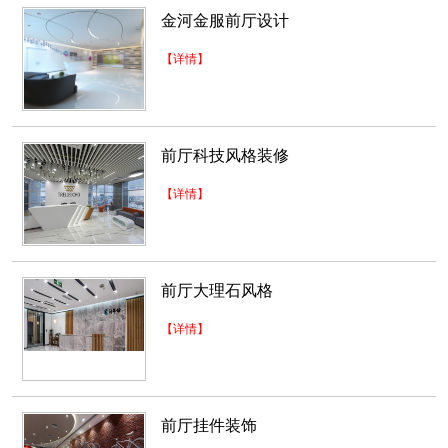
金河金服前厅设计
【详情】
前厅科技风格装修
【详情】
前厅大理石风格
【详情】
前厅挂件装饰