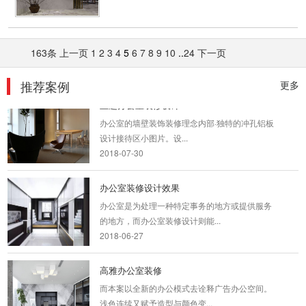
互联网公司装修装饰
办公室是为处理一种特定事务的地方或提供服务
的地方，而办公室装修设计则能...
163条
上一页
1
2
3
4
5
6
7
8
9
10
..
24
下一页
2018-06-27
推荐案例
更多
主题办公室装修设计
办公室的墙壁装饰装修理念内部·独特的冲孔铝板
设计接待区小图片。设...
2018-07-30
办公室装修设计效果
办公室是为处理一种特定事务的地方或提供服务
的地方，而办公室装修设计则能...
2018-06-27
高雅办公室装修
而本案以全新的办公模式去诠释广告办公空间。
浅色连续又赋予造型与颜色变...