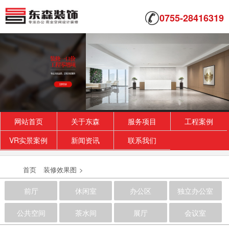
0755-28416319
网站首页
关于东森
服务项目
工程案例
VR实景案例
新闻资讯
联系我们
首页
装修效果图
>
前厅
休闲室
办公区
独立办公室
公共空间
茶水间
展厅
会议室