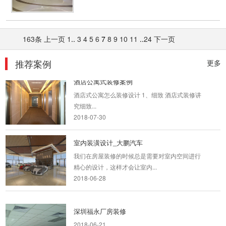
办公室装饰设计
办公室是为处理一种特定事务的地方或提供服务
163条
上一页
1
..
3
4
5
6
7
8
9
10
11
..
24
下一页
的地方，而办公室装修设计则能...
2018-06-27
推荐案例
更多
酒店公寓式装修案例
酒店式公寓怎么装修设计 1、细致 酒店式装修讲
究细致...
2018-07-30
室内装潢设计_大鹏汽车
我们在房屋装修的时候总是需要对室内空间进行
精心的设计，这样才会让室内...
2018-06-28
深圳福永厂房装修
2018-06-21