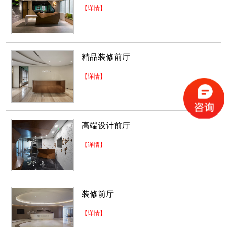
【详情】
而本案以全新的办公模式去诠释广告办公空间。
浅色连续又赋予造型与颜色变...
2018-07-30
精品装修前厅
梦幻办公室装修场景
公司整体给我们的感觉是一种小而美的清爽家居
【详情】
感，以白色、绿色和金色...
2018-07-30
办公室设计装修_大运软件小镇
高端设计前厅
办公室装修设计最基本的四大特征是空间形式上
【详情】
的叙述性、空间功能上的节点...
2018-06-28
深圳KTV装修设计
装修前厅
深圳东森装饰公司是一家专业的深圳KTV装修设
计公司，我们成功完成过...
【详情】
2018-07-30