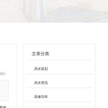
文章分类
风水策划
961
风水资讯
，
装修百科
其在