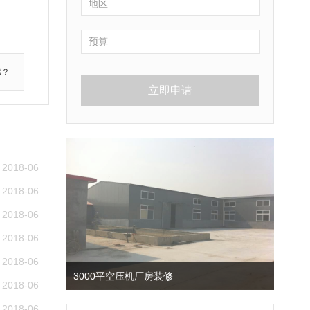
感？
立即申请
2018-06
2018-06
2018-06
2018-06
2018-06
3000平空压机厂房装修
2018-06
2018-06