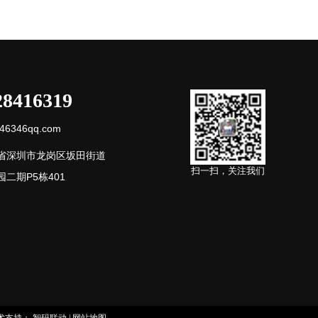
28416319
6346qq.com
省深圳市龙岗区坂田街道
扫一扫，关注我们
二期P5栋401