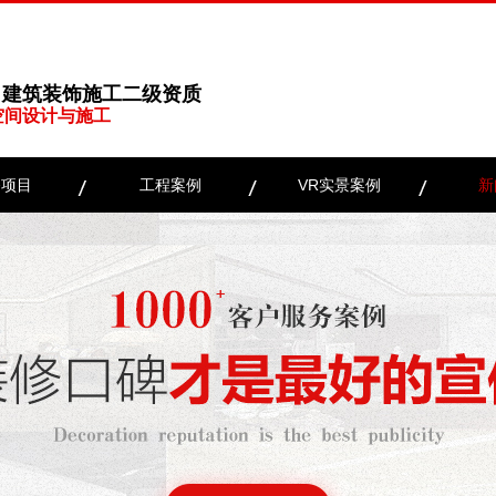
、建筑装饰施工二级资质
空间设计与施工
务项目
工程案例
VR实景案例
新