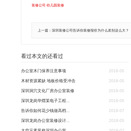
装修公司
幼儿园装修
上一篇：深圳装修公司告诉你装修报价为什么差别这么大？
看过本文的还看过
办公室木门保养注意事项
2018-05
木材资源紧缺 地板价格受冲击
2018-05
深圳洞穴文化厂房办公室装修
2018-05
深圳龙岗华熠某电子工程...
2018-05
告诉你如何花少钱做高档...
2018-07
深圳龙岗办公室装修设计...
2018-05
太空元素风格深圳办公室...
2018-07