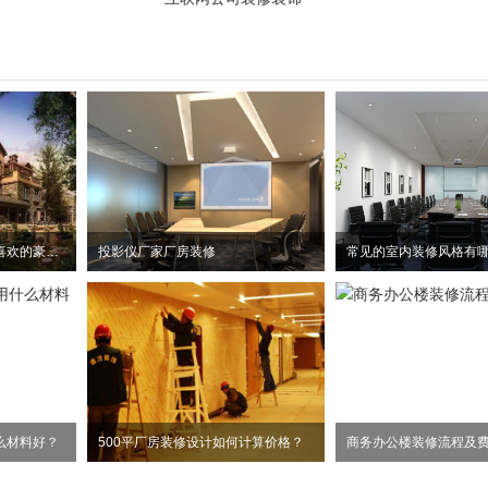
欢乐颂中两美刘涛和杨紫喜欢的豪宅风格
投影仪厂家厂房装修
常见的室内装修风格有
么材料好？
500平厂房装修设计如何计算价格？
商务办公楼装修流程及