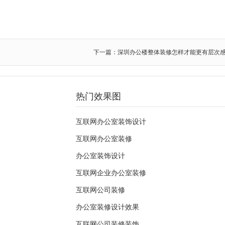
下一篇：深圳办公楼整体装修怎样才能更有层次
热门效果图
互联网办公室装饰设计
互联网办公室装修
办公室装饰设计
互联网企业办公室装修
互联网公司装修
办公室装修设计效果
互联网公司装修装饰