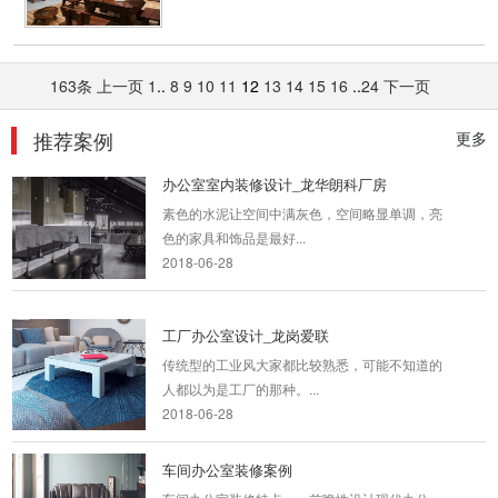
跨境电商办公室装修
本案从空毛胚阶段便开始筹划，全面性的讨论与
163条
上一页
1
..
8
9
10
11
12
13
14
15
16
..
24
下一页
沟通整体细节，重整原有动线...
2018-07-23
推荐案例
更多
办公室室内装修设计_龙华朗科厂房
素色的水泥让空间中满灰色，空间略显单调，亮
色的家具和饰品是最好...
2018-06-28
工厂办公室设计_龙岗爱联
传统型的工业风大家都比较熟悉，可能不知道的
人都以为是工厂的那种。...
2018-06-28
车间办公室装修案例
车间办公室装修特点一：前瞻性设计现代办公