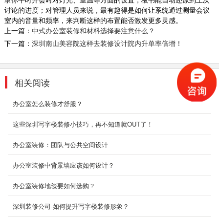
讨论的进度；对管理人员来说，最有趣得是如何让系统通过测量会议
特质出发，稳重大气，典雅中不乏设计感，突显
室内的音量和频率，来判断这样的布置能否激发更多灵感。
高品位...
上一篇：
中式办公室装修和材料选择要注意什么？
2018-07-30
下一篇：
深圳南山美容院这样去装修设计院内升单率倍增！
深圳厂房办公室装修
深圳东森装饰公司是一家专业承接深圳厂房装修
的装饰公司。我们有多年的深圳厂房装修的经
相关阅读
验，有多家案...
2018-07-30
办公室怎么装修才舒服？
现代办公室装修_金丰禾
这些深圳写字楼装修小技巧，再不知道就OUT了！
本设计案例大气经典，宽敞的前台接待空间，以
办公室装修：团队与公共空间设计
明快的线条构筑基本的框架，简明清晰；在明朗
的空间构图里...
办公室装修中背景墙应该如何设计？
2018-06-26
办公室装修地毯要如何选购？
高雅办公室装修
而本案以全新的办公模式去诠释广告办公空间。
深圳装修公司-如何提升写字楼装修形象？
浅色连续又赋予造型与颜色变化，不规则的办公