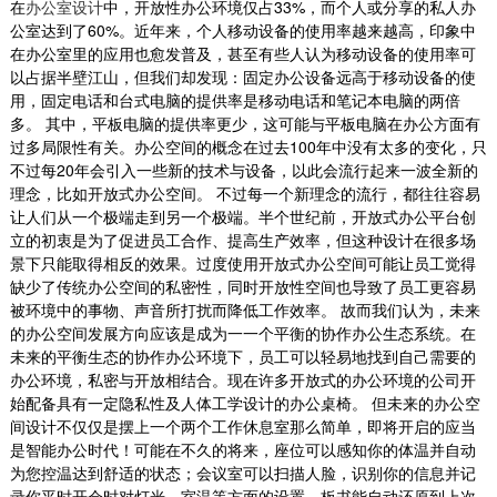
在
办公室设计
中，开放性办公环境仅占33%，而个人或分享的私人办
公室达到了60%。近年来，个人移动设备的使用率越来越高，印象中
在办公室里的应用也愈发普及，甚至有些人认为移动设备的使用率可
以占据半壁江山，但我们却发现：固定办公设备远高于移动设备的使
用，固定电话和台式电脑的提供率是移动电话和笔记本电脑的两倍
多。 其中，平板电脑的提供率更少，这可能与平板电脑在办公方面有
过多局限性有关。办公空间的概念在过去100年中没有太多的变化，只
不过每20年会引入一些新的技术与设备，以此会流行起来一波全新的
理念，比如开放式办公空间。 不过每一个新理念的流行，都往往容易
让人们从一个极端走到另一个极端。半个世纪前，开放式办公平台创
立的初衷是为了促进员工合作、提高生产效率，但这种设计在很多场
景下只能取得相反的效果。过度使用开放式办公空间可能让员工觉得
缺少了传统办公空间的私密性，同时开放性空间也导致了员工更容易
被环境中的事物、声音所打扰而降低工作效率。 故而我们认为，未来
开放式办公室设计案例
的办公空间发展方向应该是成为一一个平衡的协作办公生态系统。在
开放式办公室装修设计是近年来比较流行的趋
未来的平衡生态的协作办公环境下，员工可以轻易地找到自己需要的
势，摆脱传统封闭式的独立空间，采用通透、宽
办公环境，私密与开放相结合。现在许多开放式的办公环境的公司开
敞的办公区域...
始配备具有一定隐私性及人体工学设计的办公桌椅。 但未来的办公空
2018-09-03
间设计不仅仅是摆上一个两个工作休息室那么简单，即将开启的应当
是智能办公时代！可能在不久的将来，座位可以感知你的体温并自动
售楼部办公室装修设计
为您控温达到舒适的状态；会议室可以扫描人脸，识别你的信息并记
录你平时开会时对灯光、室温等方面的设置，板书能自动还原到上次
在办公室的室内装饰上，同样从地产公司的职业