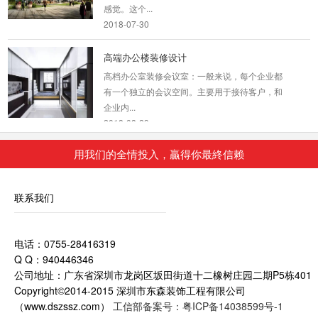
感觉。这个...
2018-07-30
高端办公楼装修设计
高档办公室装修会议室：一般来说，每个企业都
有一个独立的会议空间。主要用于接待客户，和
企业内...
2018-08-29
用我们的全情投入，贏得你最終信赖
复式办公室装修_麗池米
设计师为此间工作者创造大器格局的环境，玄关
联系我们
处原生态石墙与品牌图型互辉映，不仅相当吸
睛，更让...
2018-07-23
电话：0755-28416319
Q Q：940446346
现代办公室装修_金丰禾
公司地址：广东省深圳市龙岗区坂田街道十二橡树庄园二期P5栋401
本设计案例大气经典，宽敞的前台接待空间，以
Copyright©2014-2015 深圳市东森装饰工程有限公司
明快的线条构筑基本的框架，简明清晰；在明朗
（www.dszssz.com）
工信部备案号：粤ICP备14038599号-1
的空间构图里...