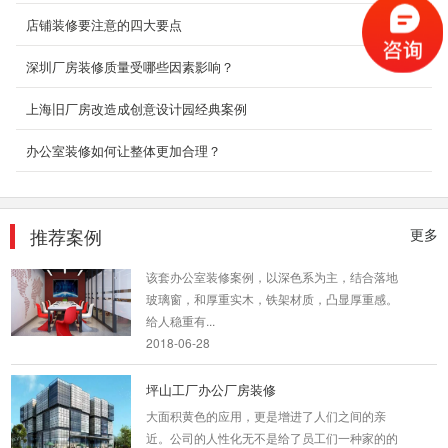
是对视觉上的要求，我们今天细说对于空间不同
店铺装修要注意的四大要点
的办公室设...
2018-09-03
深圳厂房装修质量受哪些因素影响？
创意办公室装修_盛世嘉创
上海旧厂房改造成创意设计园经典案例
本案设计针对个体的现代办公模式，定制出适合
办公室装修如何让整体更加合理？
以公司为单元的智能化空间形态，让企业能在此
自由进行私密...
2018-06-26
推荐案例
更多
办公室装饰设计案例
该套办公室装修案例，以深色系为主，结合落地
玻璃窗，和厚重实木，铁架材质，凸显厚重感。
给人稳重有...
2018-06-28
坪山工厂办公厂房装修
大面积黄色的应用，更是增进了人们之间的亲
近。公司的人性化无不是给了员工们一种家的的