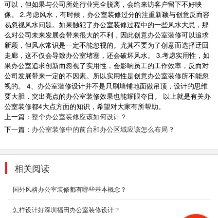
可以，但如果与公司所处行业完全脱离，会给来访客户留下不好映
设计师为此间工作者创造大器格局的环境，玄关
像。 2.考虑风水，有时候，办公室装修过分的注重新颖与创意反而容
处原生态石墙与品牌图型互辉映，不仅相当吸
易忽视风水问题。如果触犯了办公室装修过程中的一些风水大忌，那
睛，更让...
么对公司未来发展会带来很大的不利，因此创意办公室装修可以追求
新颖，但风水常识是一定不能忽视的。尤其不要为了创意而选择迂回
2018-07-23
走廊，这不仅会导致办公室堵塞，还会破坏风水。 3.考虑实用性，如
果办公室追求创新而忽视了实用性，会影响员工的工作效率，反而对
现代办公室装修_金丰禾
公司发展带来一定的不因素。所以实用性是创意办公室装修所不能忽
本设计案例大气经典，宽敞的前台接待空间，以
视的。 4、办公室装修设计并不是只刷墙铺地面做吊顶，设计的思维
明快的线条构筑基本的框架，简明清晰；在明朗
要大胆，突出亮点的办公室装修效果也能耀眼夺目。 以上就是有关办
的空间构图里...
公室装修都4大点方面的知识，希望对大家有所帮助。
2018-06-26
上一篇：
整个办公室装修应该如何设计？
下一篇：
办公室装修中的前台和办公区域应该怎么布局？
售楼部办公室装修设计
在办公室的室内装饰上，同样从地产公司的职业
特质出发，稳重大气，典雅中不乏设计感，突显
相关阅读
高品位...
2018-07-30
国外风格办公室装修都有哪些基本概念？
中型厂房装修
怎样设计好深圳福田办公室装修设计？
大中型和小型的办公室区别很大，无论是布局还