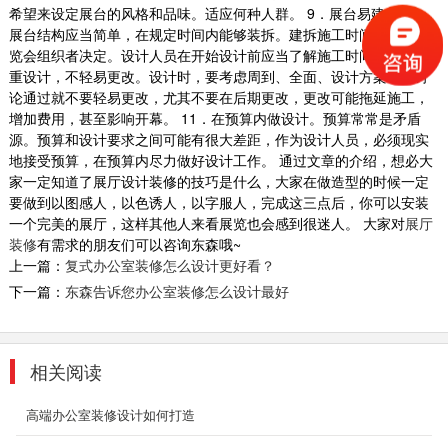
希望来设定展台的风格和品味。适应何种人群。 9．展台易建易拆。
广州餐饮店铺装修
展台结构应当简单，在规定时间内能够装拆。建拆施工时间通常由展
览会组织者决定。设计人员在开始设计前应当了解施工时间。 10．慎
2018-08-29
重设计，不轻易更改。设计时，要考虑周到、全面、设计方案一旦讨
论通过就不要轻易更改，尤其不要在后期更改，更改可能拖延施工，
增加费用，甚至影响开幕。 11．在预算内做设计。预算常常是矛盾
源。预算和设计要求之间可能有很大差距，作为设计人员，必须现实
坪山工厂办公厂房装修
地接受预算，在预算内尽力做好设计工作。 通过文章的介绍，想必大
家一定知道了展厅设计装修的技巧是什么，大家在做造型的时候一定
大面积黄色的应用，更是增进了人们之间的亲
要做到以图感人，以色诱人，以字服人，完成这三点后，你可以安装
近。公司的人性化无不是给了员工们一种家的的
一个完美的展厅，这样其他人来看展览也会感到很迷人。 大家对
展厅
感觉。这个...
装修
有需求的朋友们可以咨询东森哦~
2018-07-30
上一篇：
复式办公室装修怎么设计更好看？
下一篇：
东森告诉您办公室装修怎么设计最好
深圳工厂装修案例展示
深圳装修设计为什么要选深圳东森装饰公司？
2、深圳东森装饰是标准化成熟施工组织，大批
量...
相关阅读
2018-07-30
高端办公室装修设计如何打造
办公大楼装修