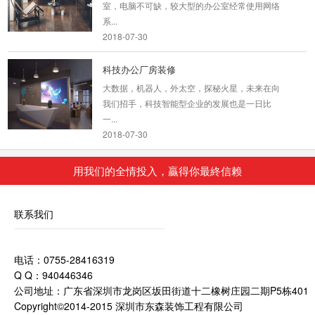
室，电脑不可缺，较大型的办公室经常使用网络
系...
2018-07-30
科技办公厂房装修
大数据，机器人，外太空，探秘火星，未来在向
我们招手，科技智能型企业的发展也是一日比
一...
2018-07-30
用我们的全情投入，贏得你最終信赖
广州餐饮店铺装修
2018-08-29
联系我们
坪山工厂办公厂房装修
电话：0755-28416319
Q Q：940446346
大面积黄色的应用，更是增进了人们之间的亲
公司地址：广东省深圳市龙岗区坂田街道十二橡树庄园二期P5栋401
近。公司的人性化无不是给了员工们一种家的的
Copyright©2014-2015 深圳市东森装饰工程有限公司
感觉。这个...