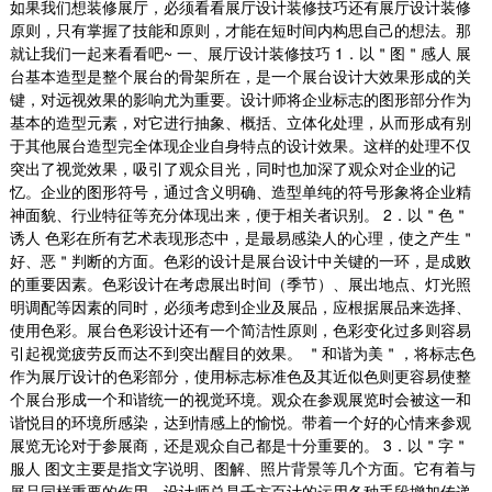
如果我们想装修展厅，必须看看展厅设计装修技巧还有展厅设计装修
原则，只有掌握了技能和原则，才能在短时间内构思自己的想法。那
就让我们一起来看看吧~ 一、展厅设计装修技巧 1．以＂图＂感人 展
台基本造型是整个展台的骨架所在，是一个展台设计大效果形成的关
键，对远视效果的影响尤为重要。设计师将企业标志的图形部分作为
基本的造型元素，对它进行抽象、概括、立体化处理，从而形成有别
于其他展台造型完全体现企业自身特点的设计效果。这样的处理不仅
突出了视觉效果，吸引了观众目光，同时也加深了观众对企业的记
忆。企业的图形符号，通过含义明确、造型单纯的符号形象将企业精
神面貌、行业特征等充分体现出来，便于相关者识别。 2．以＂色＂
诱人 色彩在所有艺术表现形态中，是最易感染人的心理，使之产生＂
好、恶＂判断的方面。色彩的设计是展台设计中关键的一环，是成败
的重要因素。色彩设计在考虑展出时间（季节）、展出地点、灯光照
明调配等因素的同时，必须考虑到企业及展品，应根据展品来选择、
使用色彩。展台色彩设计还有一个简洁性原则，色彩变化过多则容易
引起视觉疲劳反而达不到突出醒目的效果。 ＂和谐为美＂，将标志色
作为展厅设计的色彩部分，使用标志标准色及其近似色则更容易使整
个展台形成一个和谐统一的视觉环境。观众在参观展览时会被这一和
谐悦目的环境所感染，达到情感上的愉悦。带着一个好的心情来参观
展览无论对于参展商，还是观众自己都是十分重要的。 3．以＂字＂
服人 图文主要是指文字说明、图解、照片背景等几个方面。它有着与
展品同样重要的作用。设计师总是千方百计的运用各种手段增加传递