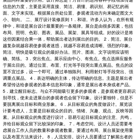
信息的力度，主要是采用直接、简洁、易懂、易识别、易记忆的画
面、文字来实现。根据展台所处位置、参观者流动方向来确定图文大
小、朝向。 二、展厅设计装修原则 1．和谐。许多人认为，在所有规
律中，和谐是展台设计最重要的一条规律。展台是由很多因素，包括
布局、照明、色彩、图表、展品、展架、展具等组成。好的设计是将
这些因素结合乘一体，帮助展出者达到展出的目的。 2．简洁。展台
越复杂就越容易使参观者迷惑，就越不容易造成清晰、强烈的印象。
简洁、明快是吸引观众的最好办法。照片、图表、文字说明应该明
确、简练。 3．突出焦点。展示应由中心、有焦点。焦点选择应服务
于展出目的。通过位置、布置、灯光等手段突出重点展品。焦点的设
置不宜过多，设一个即可。通过单独陈列、利用射灯等手段突出、强
调重点展品。 4．表达明确的主体，传达明确的信息。主题是展出者
希望传达给参观者的基本信息和印象，通常是展出者本身或者产品。
5．建立醒目标志。与众不同能吸引更多的参观者，是参观者更容易识
别寻找，使未走进展台的参观者也会留下印象。设计要独特，但是不
要脱离展出目标和商业形象。 6．从目标观众的角度做设计。展览设
计要考虑人，主要是目标观众的目的、情绪、兴趣、观点、反映等因
素。从目标观众的角度进行设计，容易引起目标观众的注意、共鸣，
并给目标观众留下比较深的印象。 7．考虑空间。设计人员还需要考
虑展台工作人员的数量和参观者数量。要通过布局、展台展架使用量
以及布置方法来设计。 8．人流安排。设计人员要通过了解展出者的