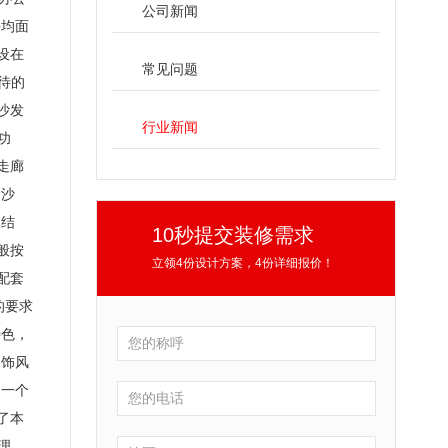
公司新闻
平均面
设在
常见问题
待的
沙发
行业新闻
功
走廊
的沙
体结
10秒提交装修需求
般按
立领4份设计方案，4份详细报价！
配套
的要求
特色，
装饰风
，一个
了本
理