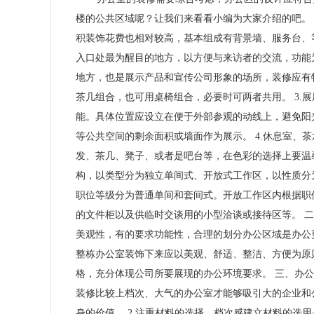
楼的公共区域呢？让我们来看看小编为大家介绍的吧。 
积装饰花费也相对较高，基本组成有背景墙、服务台、
入口处最为醒目的地方，以方便与来访者的交流，功能为
地方，也是展示产品和宣传公司形象的场所，装修应有
茶几组合，也可用桌椅组合，必要时可两者共用。 3.
能。具体位置应设立在便于外部参观的动线上，避免阳
等公共空间的剩余面积或墙面作为展示。 4.休息室、
发、茶几、凳子、或者是吧台等，在色彩的选择上要温馨
构，以类型分为独立单间式、开放式工作区，以性质分
职位等级分为普通单间和套间式。开放工作区内根据职
的文件柜以及供临时交谈用的小型洽谈或接待区等。 二
美观性，有的要求功能性，合理的划分办公区域是办公更
整栋办公室装饰下来应以美观、舒适、整洁、方便为原则
格，充分体现公司所要展现的办公环境要求。 三、办公
装修比较上档次、大气的办公室才能够吸引大的企业和
身的价值。 2.注重材料的选择，档次感建立材料的选