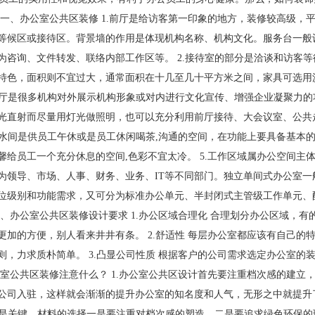
一、办公室公共区装修 1.前厅是给访客第一印象的地方，装修较高级，
等候区或接待区。背景墙的作用是体现机构名称、机构文化。服务台一般
咨询、文件转发、联络内部工作区等。 2.接待室的部分是洽谈和访客等
特色，面积则不宜过大，通常面积在十几至几十平方米之间，家具可选用
展厅是很多机构对外展示机构形象或对内进行文化宣传、增强企业凝聚力的
光直射而尽量用灯光做照明，也可以充分利用前厅接待、大会议室、公共
茶水间是供员工午休或是员工休闲喝茶,沟通的空间，在功能上要具备基本
给员工一个充分休息的空间,色彩不宜太冷。 5.工作区域属办公空间主
为领导、市场、人事、财务、业务、IT等不同部门。独立单间式办公室一
位级别和功能需求，又可分为标准办公单元、半封闭式主管级工作单元、
、办公室公共区装修设计要求 1.办公区域合理化 合理划分办公区域，有
加的方便，别人看来井井有条。 2.舒适性 每层办公室都应该有自己的
，力求质朴简单。 3.凸显公司性质 根据客户的公司需求选定办公室的
室公共区装修注意什么？ 1.办公室公共区设计首先要注重档次感的建立
公司入驻，这样就会渐渐的提升办公室的知名度和人气，无形之中就提升
用是关键，材料的选择一是要注重对档次感的塑造，二是要追求绿色环保的