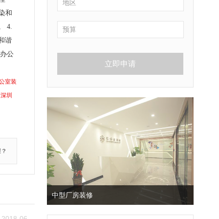
染和
4.
和谐
到办公
立即申请
公室装
深圳
骤？
中型厂房装修
2018-06