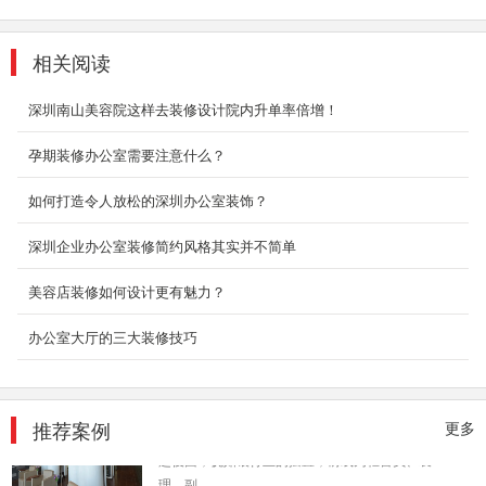
相关阅读
科技办公厂房装修
深圳南山美容院这样去装修设计院内升单率倍增！
大数据，机器人，外太空，探秘火星，未来在向
我们招手，科技智能型企业的发展也是一日比
孕期装修办公室需要注意什么？
一...
2018-07-30
如何打造令人放松的深圳办公室装饰？
深圳企业办公室装修简约风格其实并不简单
互联网公司装修装饰
办公室是为处理一种特定事务的地方或提供服务
美容店装修如何设计更有魅力？
的地方，而办公室装修设计则能恰到好处的突出
公司、企业文...
办公室大厅的三大装修技巧
2018-06-27
布吉办公室装修案例展示
推荐案例
更多
办公室房间的设计配置，一般而言，职位越高者
越後面，犹如银行业的摆置，前线为柜台员、襄
理、副...