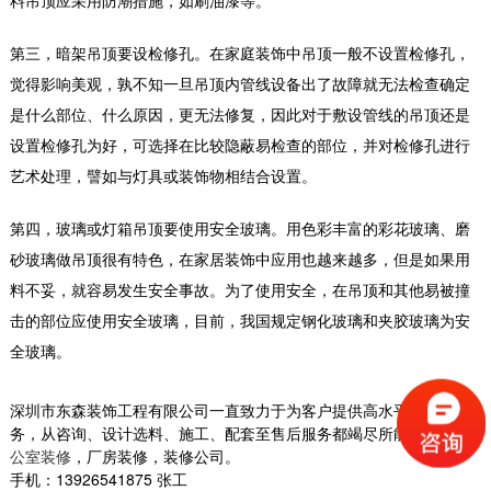
料吊顶应采用防潮措施，如刷油漆等。
第三，暗架吊顶要设检修孔。在家庭装饰中吊顶一般不设置检修孔，
觉得影响美观，孰不知一旦吊顶内管线设备出了故障就无法检查确定
是什么部位、什么原因，更无法修复，因此对于敷设管线的吊顶还是
设置检修孔为好，可选择在比较隐蔽易检查的部位，并对检修孔进行
艺术处理，譬如与灯具或装饰物相结合设置。
第四，玻璃或灯箱吊顶要使用安全玻璃。用色彩丰富的彩花玻璃、磨
梦幻办公室装修场景
公司整体给我们的感觉是一种小而美的清爽家居
砂玻璃做吊顶很有特色，在家居装饰中应用也越来越多，但是如果用
感，以白色、绿色和金色为主色调，舒适中透露
料不妥，就容易发生安全事故。为了使用安全，在吊顶和其他易被撞
着温馨，...
击的部位应使用安全玻璃，目前，我国规定钢化玻璃和夹胶玻璃为安
2018-07-30
全玻璃。
高雅办公室装修
深圳市东森装饰工程有限公司一直致力于为客户提供高水平的装修服
而本案以全新的办公模式去诠释广告办公空间。
务，从咨询、设计选料、施工、配套至售后服务都竭尽所能，专注
办
浅色连续又赋予造型与颜色变化，不规则的办公
公室装修
，厂房装修，装修公司。
空间、不规...
手机：
13926541875
张工
2018-07-30