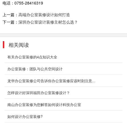
电话：
0755-28416319
办公室装饰设计案例
上一篇：
高端办公室装修设计如何打造
该套办公室装修案例，以深色系为主，结合落地
下一篇：
深圳办公室设计装修主材怎么选？
玻璃窗，和厚重实木，铁架材质，凸显厚重感。
给人稳重有...
2018-06-28
相关阅读
全景落地窗办公楼装修范例
有关办公室装修的4点知识大全
黑色的窗户边框能够将整个客厅的气氛衬托得更
加有艺术感并且美观，而且许多人都有一个愿望
办公室装修：团队与公共空间设计
就是想...
2018-07-30
龙华办公室装修公司告诉你办公室装修应该时刻注意...
中型厂房装修
怎样设计好深圳福田办公室装修设计？
大中型和小型的办公室区别很大，无论是布局还
南山办公室装修为您解答如何设计科技办公室
是对视觉上的要求，我们今天细说对于空间不同
的办公室设...
如何设计办公室装修?
2018-09-03